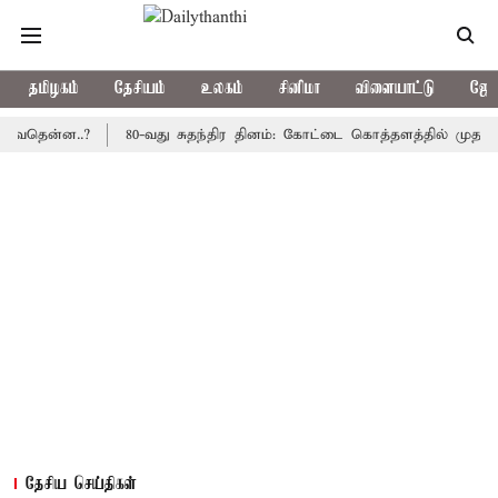
தமிழகம்
தேசியம்
உலகம்
சினிமா
விளையாட்டு
ஜோத
்ன..?
80-வது சுதந்திர தினம்: கோட்டை கொத்தளத்தில் முதல் முறையா
தேசிய செய்திகள்