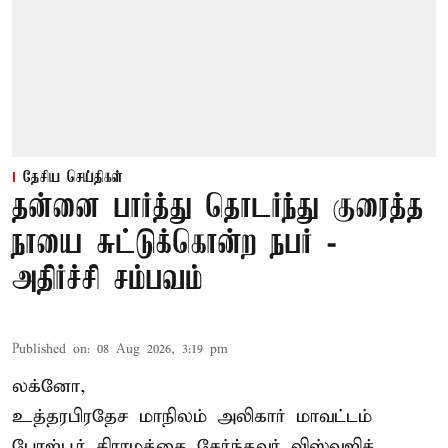
தேசிய செய்திகள்
தன்னை பார்த்து தொடர்ந்து குரைத்த
நாயை சுட்டுக்கொன்ற நபர் -
அதிர்ச்சி சம்பவம்
Published on
:
08 Aug 2026, 3:19 pm
லக்னோ,
உத்தரபிரதேச மாநிலம்
அலிகார்
மாவட்டம்
போஜ்பூர் கிராமத்தை சேர்ந்தவர் விஸ்வஜித்