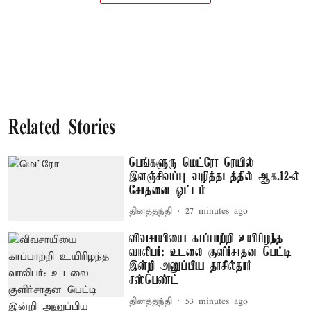
Related Stories
பெங்களூரு மெட்ரோ ரெயில்
இளஞ்சிவப்பு வழித்தடத்தில் ஆக.12-ல்
சோதனை ஓட்டம்
தினத்தந்தி
27 minutes ago
விவசாயியை காப்பாற்றி உயிரிழந்த
வாலிபர்: உடலை குளிர்சாதன பெட்டி
இன்றி அனுப்பிய தாசில்தார்
சஸ்பெண்ட்
தினத்தந்தி
53 minutes ago