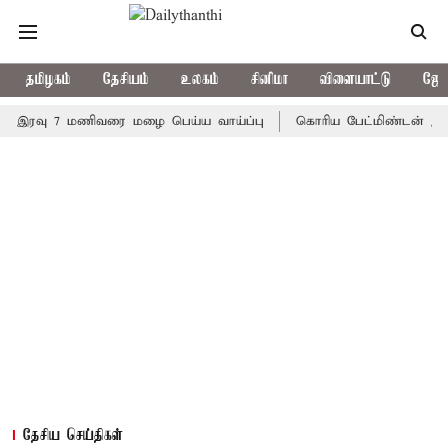
தமிழகம்
தேசியம்
உலகம்
சினிமா
விளையாட்டு
ஜோத
வு 7 மணிவரை மழை பெய்ய வாய்ப்பு
கொரிய பேட்மிண்டன் இறுதி போட்
தேசிய செய்திகள்