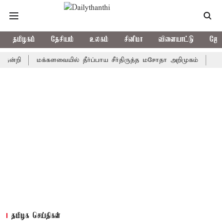
தமிழகம்
தேசியம்
உலகம்
சினிமா
விளையாட்டு
ஜோத
மக்களவையில் தீர்ப்பாய சீர்திருத்த மசோதா அறிமுகம்
காவிரி நீ
தமிழக செய்திகள்