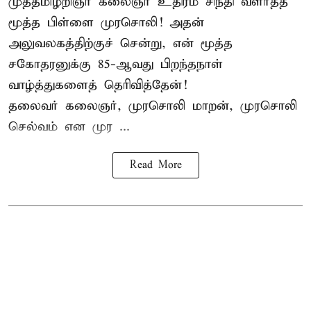
முத்தமிழறிஞர் கலைஞர் உதிரம் சிந்தி வளர்த்த
மூத்த பிள்ளை முரசொலி! அதன்
அலுவலகத்திற்குச் சென்று, என் மூத்த
சகோதரனுக்கு 85-ஆவது பிறந்தநாள்
வாழ்த்துகளைத் தெரிவித்தேன்!
தலைவர் கலைஞர், முரசொலி மாறன், முரசொலி
செல்வம் என முர ...
Read More