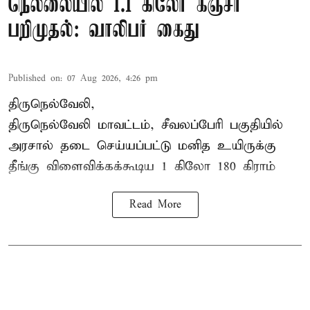
நெல்லையில் 1.1 கிலோ கஞ்சா
பறிமுதல்: வாலிபர் கைது
Published on
:
07 Aug 2026, 4:26 pm
திருநெல்வேலி,
திருநெல்வேலி
மாவட்டம், சீவலப்பேரி பகுதியில்
அரசால் தடை செய்யப்பட்டு மனித உயிருக்கு
தீங்கு விளைவிக்கக்கூடிய 1 கிலோ 180 கிராம்
Read More