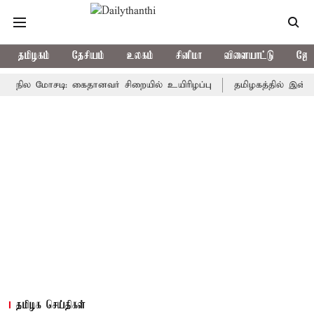
தமிழகம்
தேசியம்
உலகம்
சினிமா
விளையாட்டு
ஜோத
 மோசடி: கைதானவர் சிறையில் உயிரிழப்பு
தமிழகத்தில் இன்று மழைக
தமிழக செய்திகள்