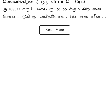
வெள்ளிக்கிழமை) ஒரு லிட்டர் பெட்ரோல்
ரூ.107.77-க்கும், டீசல் ரூ. 99.55-க்கும் விற்பனை
செய்யப்படுகிறது. அதேவேளை, இயற்கை எரிவ ...
Read More