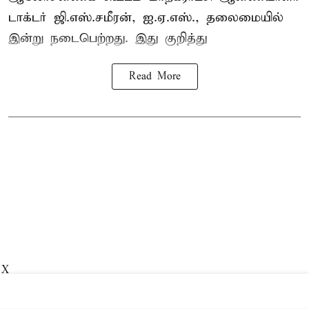
டாக்டர் ஜி.எஸ்.சமீரன், ஐ.ஏ.எஸ்., தலைமையில்
இன்று நடைபெற்றது. இது குறித்து
Read More
X