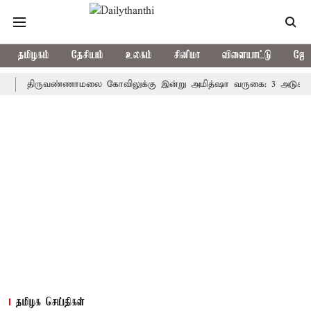
தமிழகம்
தேசியம்
உலகம்
சினிமா
விளையாட்டு
ஜோத
திருவண்ணாமலை கோவிலுக்கு இன்று அமித்ஷா வருகை: 3 அடுக்கு பாதுகாப்
தமிழக செய்திகள்