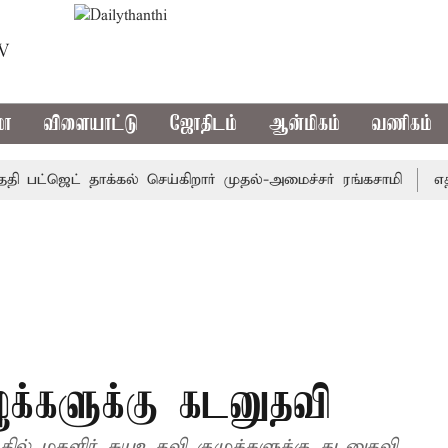
TV
மா
விளையாட்டு
ஜோதிடம்
ஆன்மிகம்
வணிகம்
ட்ஜெட் தாக்கல் செய்கிறார் முதல்-அமைச்சர் ரங்கசாமி
எதிர்க
ுக்களுக்கு கடனுதவி
த்தில் மகளிர் சுயஉதவி குழுக்களுக்கு கடனுதவி