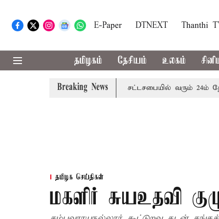
E-Paper
DTNEXT
Thanthi 
தமிழகம்
தேசியம்
உலகம்
சினி
Breaking News
 மழை எச்சரிக்கை
புதுச்சேரி சட்டசபையில் வரும் 24ம் தேதி ப
தமிழக செய்திகள்
மகளிர் சுயஉதவி குழ
சம்புவராயநல்லூர் கூட்டுறவு கடன் சங்க