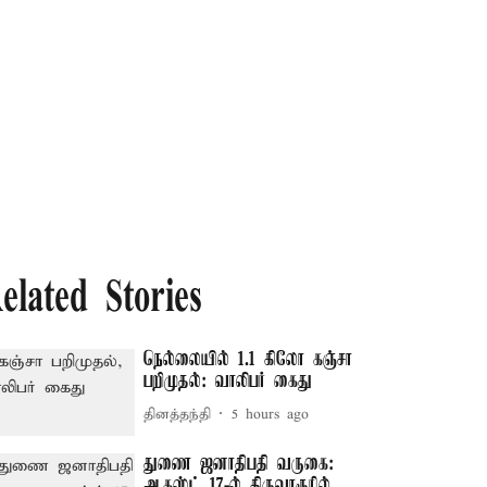
elated Stories
நெல்லையில் 1.1 கிலோ கஞ்சா
பறிமுதல்: வாலிபர் கைது
தினத்தந்தி
5 hours ago
துணை ஜனாதிபதி வருகை:
ஆகஸ்ட் 17-ல் திருவாரூரில்