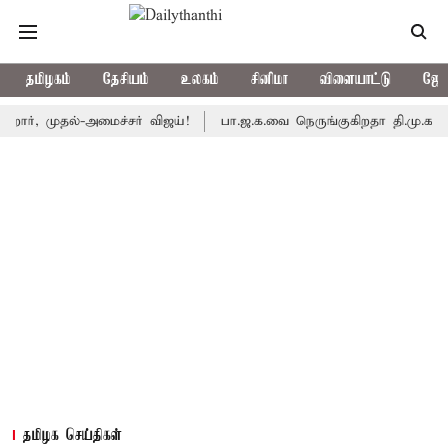
தமிழகம்
தேசியம்
உலகம்
சினிமா
விளையாட்டு
ஜோத
முதல்-அமைச்சர் விஜய்!
பா.ஜ.க.வை நெருங்குகிறதா தி.மு.க.? அனைத்த
தமிழக செய்திகள்