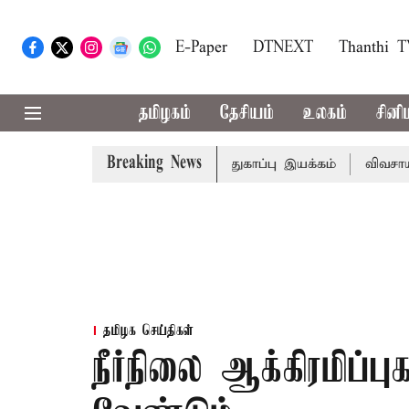
E-Paper
DTNEXT
Thanthi 
தமிழகம்
தேசியம்
உலகம்
சினி
Breaking News
.600 கோடியில் மண்வள பாதுகாப்பு இயக்கம்
விவசாயிகளுக்கா
தமிழக செய்திகள்
நீர்நிலை ஆக்கிரமிப