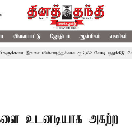
TV
மா
விளையாட்டு
ஜோதிடம்
ஆன்மிகம்
வணிகம்
ன இலவச மின்சாரத்துக்காக ரூ.7,432 கோடி ஒதுக்கீடு; வேளாண் பட்
்புகளை உடனடியாக அகற்ற