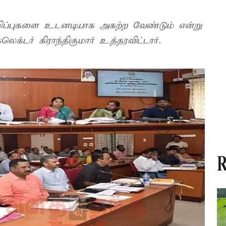
மிப்புகளை உடனடியாக அகற்ற வேண்டும் என்று
ெக்டர் கிராந்திகுமார் உத்தரவிட்டார்.
R