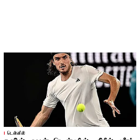
டென்னிஸ்