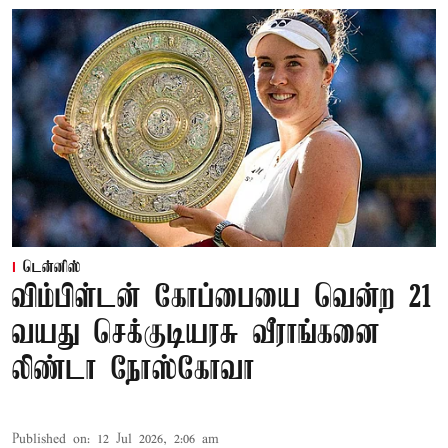
டென்னிஸ்
விம்பிள்டன் கோப்பையை வென்ற 21
வயது செக்குடியரசு வீராங்கனை
லிண்டா நோஸ்கோவா
Published on
:
12 Jul 2026, 2:06 am