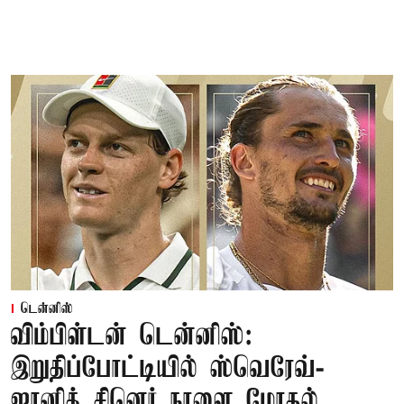
டென்னிஸ்
விம்பிள்டன் டென்னிஸ்:
இறுதிப்போட்டியில் ஸ்வெரேவ்-
ஜானிக் சினெர் நாளை மோதல்