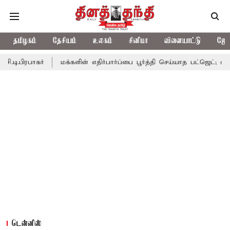
தமிழகம்
தேசியம்
உலகம்
சினிமா
விளையாட்டு
ஜோத
்
மக்களின் எதிர்பார்ப்பை பூர்த்தி செய்யாத பட்ஜெட்; எடப்பாடி பழனிச
டென்னிஸ்