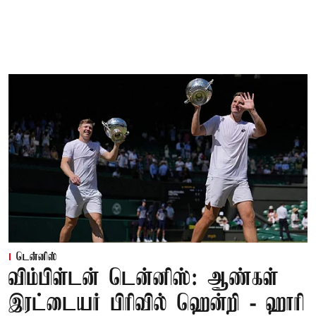
டென்னிஸ்
விம்பிள்டன் டென்னிஸ்: ஆண்கள்
இரட்டையர் பிரிவில் ஹென்றி - ஹாரி