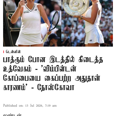
டென்னிஸ்
பாத்ரூம் போன இடத்தில் கிடைத்த
உத்வேகம் - ’விம்பிள்டன்
கோப்பையை கைப்பற்ற அதுதான்
காரணம்’ - நோஸ்கோவா
Published on
:
13 Jul 2026, 7:19 am
லண்டன்,