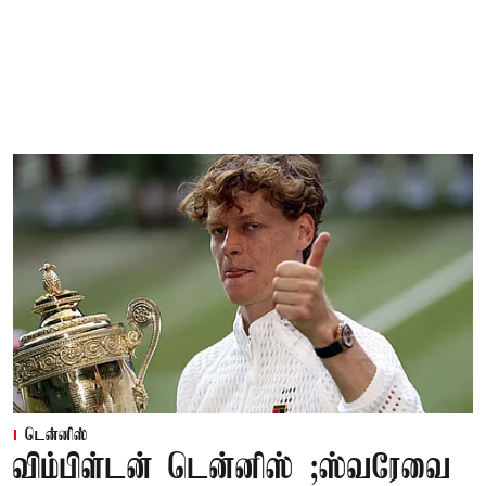
டென்னிஸ்
விம்பிள்டன் டென்னிஸ் ;ஸ்வரேவை