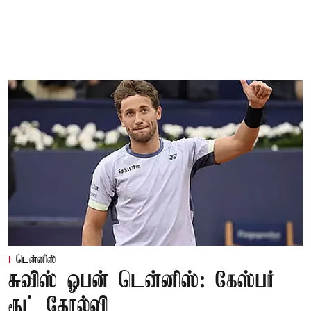
டென்னிஸ்
சுவிஸ் ஓபன் டென்னிஸ்: கேஸ்பர்
ரூட் தோல்வி