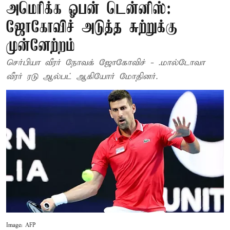
அமெரிக்க ஓபன் டென்னிஸ்:
ஜோகோவிச் அடுத்த சுற்றுக்கு
முன்னேற்றம்
செர்பியா வீரர் நோவக் ஜோகோவிச் - .மால்டோவா
வீரர் ரடு ஆல்பட் ஆகியோர் மோதினர்.
Image: AFP