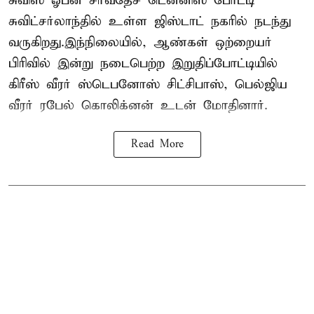
சுவிஸ் ஓபன் சர்வதேச டென்னிஸ் போட்டி
சுவிட்சர்லாந்தில் உள்ள ஜிஸ்டாட் நகரில் நடந்து
வருகிறது.இந்நிலையில், ஆண்கள் ஒற்றையர்
பிரிவில் இன்று நடைபெற்ற இறுதிப்போட்டியில்
கிரீஸ் வீரர் ஸ்டெபனோஸ் சிட்சிபாஸ், பெல்ஜிய
வீரர் ரபேல் கொலிக்னன் உடன் மோதினார்.
Read More