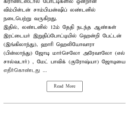
கிராண்ட்ஸ்டால் போட்டிகளில் ஒன்றான
விம்பிள்டன் சாம்பியன்ஷிப் லண்டனில்
நடைபெற்று வருகிறது.
இதில், லண்டனில் 12ம் தேதி நடந்த ஆண்கள்
இரட்டையர் இறுதிப்போட்டியில் ஹென்றி பேட்டன்
(இங்கிலாந்து), ஹாரி ஹெலியோவாரா
(பின்லாந்து) ஜோடி மார்செலோ அரேவாலோ (எல்
சால்வடார்) , மேட் பாவிக் (குரோஷ்யா) ஜோடியை
எதிர்கொண்டது ...
Read More