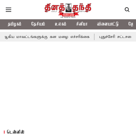
தமிழகம்
தேசியம்
உலகம்
சினிமா
விளையாட்டு
ஜோத
ட்டங்களுக்கு கன மழை எச்சரிக்கை
புதுச்சேரி சட்டசபையில் வரும் 2
டென்னிஸ்