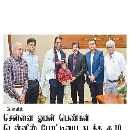
டென்னிஸ்
சென்னை ஓபன் பெண்கள்
டென்னிஸ் போட்டியை நடத்த ரூ.10