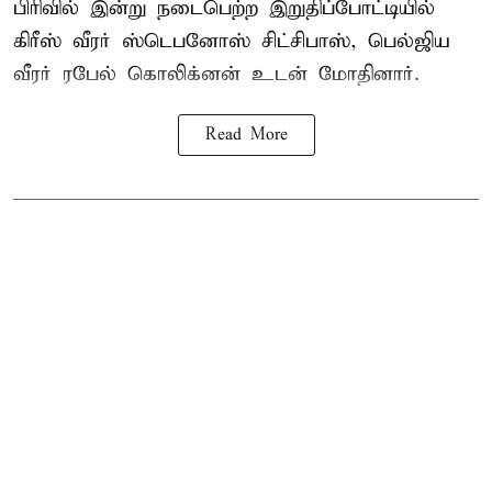
பிரிவில் இன்று நடைபெற்ற இறுதிப்போட்டியில்
கிரீஸ் வீரர் ஸ்டெபனோஸ் சிட்சிபாஸ், பெல்ஜிய
வீரர் ரபேல் கொலிக்னன் உடன் மோதினார்.
Read More