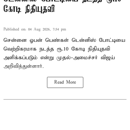
கோடி நிதியுதவி
Published on
:
04 Aug 2026, 7:54 pm
சென்னை ஓபன் பெண்கள் டென்னிஸ் போட்டியை
வெற்றிகரமாக நடத்த ரூ.10 கோடி நிதியுதவி
அளிக்கப்படும் என்று முதல்-அமைச்சர் விஜய்
அறிவித்துள்ளார்.
Read More