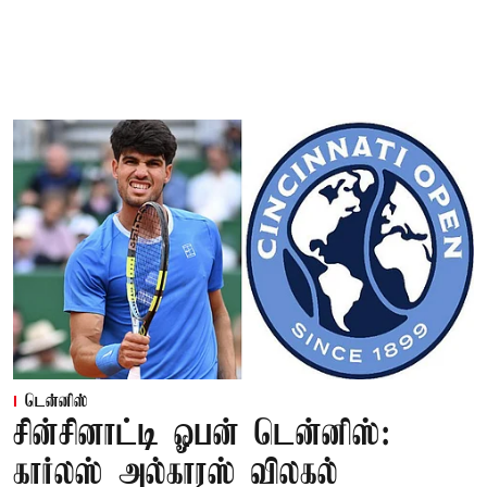
டென்னிஸ்
சின்சினாட்டி ஓபன் டென்னிஸ்:
கார்லஸ் அல்காரஸ் விலகல்