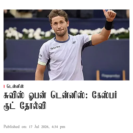
டென்னிஸ்
சுவிஸ் ஓபன் டென்னிஸ்: கேஸ்பர்
ரூட் தோல்வி
Published on
:
17 Jul 2026, 4:34 pm