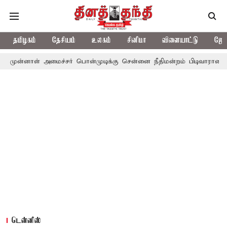
தமிழகம்
தேசியம்
உலகம்
சினிமா
விளையாட்டு
ஜோத
 அமைச்சர் பொன்முடிக்கு சென்னை நீதிமன்றம் பிடிவாராண்ட்
தொலைந
டென்னிஸ்