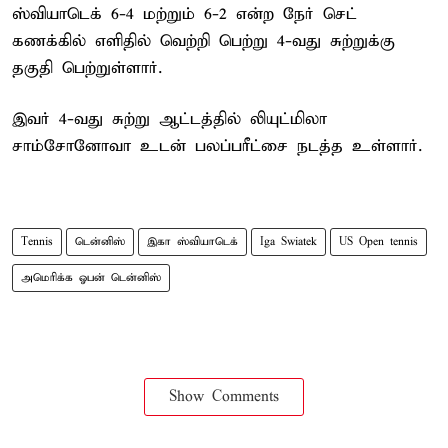
ஸ்வியாடெக் 6-4 மற்றும் 6-2 என்ற நேர் செட்
கணக்கில் எளிதில் வெற்றி பெற்று 4-வது சுற்றுக்கு
தகுதி பெற்றுள்ளார்.
இவர் 4-வது சுற்று ஆட்டத்தில் லியுட்மிலா
சாம்சோனோவா உடன் பலப்பரீட்சை நடத்த உள்ளார்.
Tennis
டென்னிஸ்
இகா ஸ்வியாடெக்
Iga Swiatek
US Open tennis
அமெரிக்க ஓபன் டென்னிஸ்
Show Comments