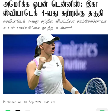
அமெரிக்க ஓபன் டென்னிஸ்: இகா
ஸ்வியாடெக் 4-வது சுற்றுக்கு தகுதி
ஸ்வியாடெக் 4-வது சுற்றில் லியுட்மிலா சாம்சோனோவா
உடன் பலப்பரீட்சை நடத்த உள்ளார்.
Published on
:
01 Sep 2024, 2:46 am