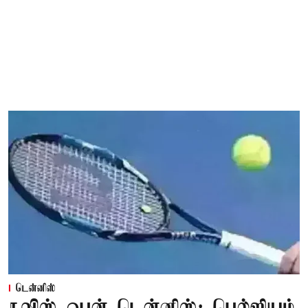
டென்னிஸ்