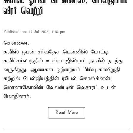
சுவிஸ் ஓபன் டென்னிஸ்: பெல்ஜியம்
வீரர் வெற்றி
Published on
:
17 Jul 2026, 1:18 pm
சென்னை,
சுவிஸ் ஓபன் சர்வதேச டென்னிஸ் போட்டி
சுவிட்சர்லாந்தில் உள்ள ஜிஸ்டாட் நகரில் நடந்து
வருகிறது. ஆண்கள் ஒற்றையர் பிரிவு காலிறுதி
சுற்றில் பெல்ஜியத்தின் ரபேல் கொலிக்னன்,
மொனாகோவின் வேலன்டின் வெசாரட் உடன்
மோதினார்.
Read More