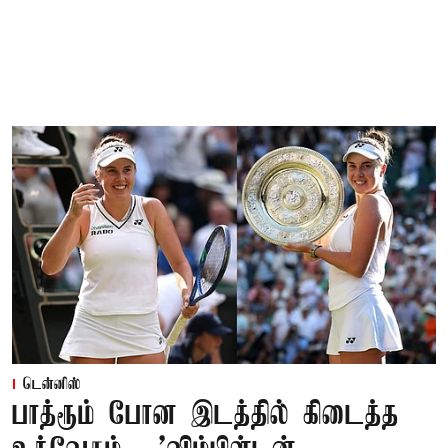
டென்னிஸ்
பாத்ரூம் போன இடத்தில் கிடைத்த