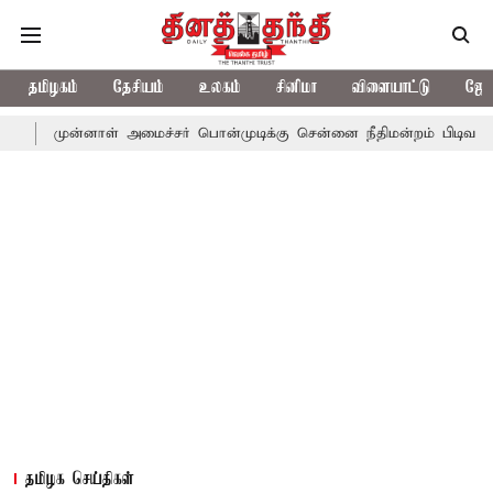
தமிழகம்
தேசியம்
உலகம்
சினிமா
விளையாட்டு
ஜோத
்னாள் அமைச்சர் பொன்முடிக்கு சென்னை நீதிமன்றம் பிடிவாராண்ட்
த
தமிழக செய்திகள்