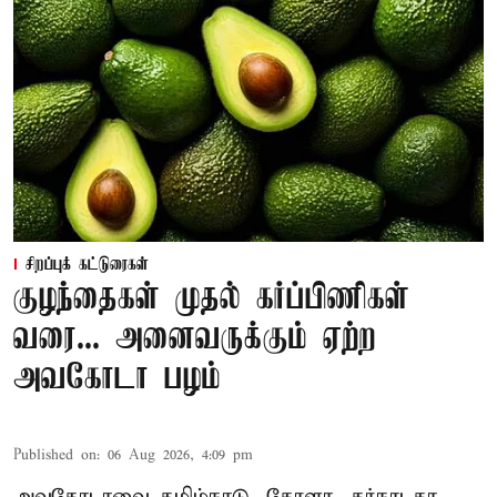
சிறப்புக் கட்டுரைகள்
குழந்தைகள் முதல் கர்ப்பிணிகள்
வரை... அனைவருக்கும் ஏற்ற
அவகோடா பழம்
Published on
:
06 Aug 2026, 4:09 pm
அவகோடாவை தமிழ்நாடு, கேரளா, கர்நாடகா,