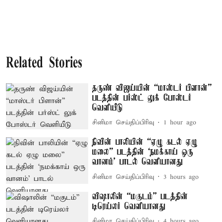
Related Stories
தருண் விஜய்யின் “மாஸ்டர் பிளான்”
படத்தின் பர்ஸ்ட் லுக் போஸ்டர்
வெளியீடு
சினிமா செய்திப்பிரிவு
1 hour ago
நிவின் பாலியின் “ஏழு கடல் ஏழு
மலை” படத்தின் ‘நமக்காய் ஒரு
வானம்’ பாடல் வெளியானது
சினிமா செய்திப்பிரிவு
3 hours ago
விஷாலின் “மகுடம்” படத்தின்
டிரெய்லர் வெளியானது
சினிமா செய்திப்பிரிவு
4 hours ago