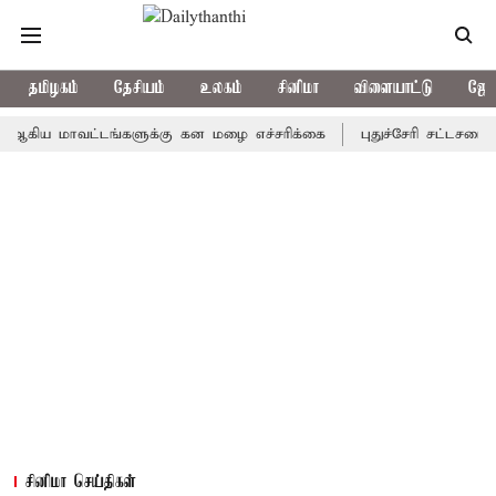
தமிழகம்
தேசியம்
உலகம்
சினிமா
விளையாட்டு
ஜோத
 மாவட்டங்களுக்கு கன மழை எச்சரிக்கை
புதுச்சேரி சட்டசபையில் வர
சினிமா செய்திகள்