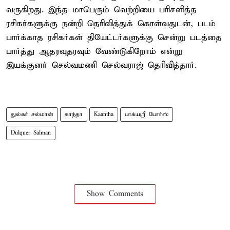
வருகிறது. இந்த மாபெரும் வெற்றியை பரிசளித்த
ரசிகர்களுக்கு நன்றி தெரிவித்துக் கொள்வதுடன், படம்
பார்க்காத ரசிகர்கள் தியேட்டர்களுக்கு சென்று படத்தை
பார்த்து ஆதரவுதரவும் வேண்டுகிறோம் என்று
இயக்குனர் செல்வமணி செல்வராஜ் தெரிவித்தார்.
துல்கர் சல்மான்
காந்தா
Kaantha
பாக்யஸ்ரீ போர்ஸ்
Dulquer Salman
Show Comments