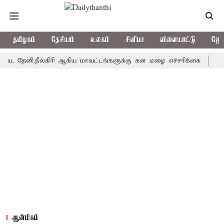
தமிழகம்
தேசியம்
உலகம்
சினிமா
விளையாட்டு
ஜோத
 தேனி,நீலகிரி ஆகிய மாவட்டங்களுக்கு கன மழை எச்சரிக்கை
புது
ஆன்மிகம்