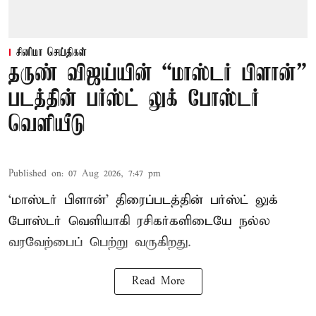
சினிமா செய்திகள்
தருண் விஜய்யின் “மாஸ்டர் பிளான்”
படத்தின் பர்ஸ்ட் லுக் போஸ்டர்
வெளியீடு
Published on
:
07 Aug 2026, 7:47 pm
‘மாஸ்டர் பிளான்’ திரைப்படத்தின் பர்ஸ்ட் லுக்
போஸ்டர் வெளியாகி ரசிகர்களிடையே நல்ல
வரவேற்பைப் பெற்று வருகிறது.
Read More