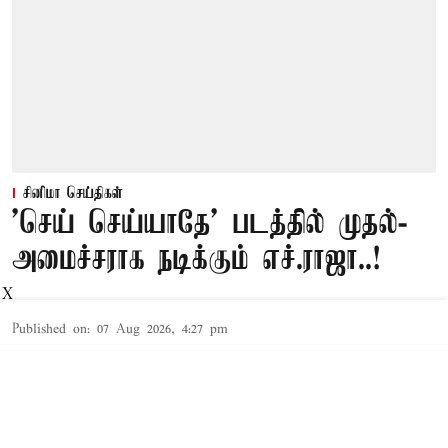
சினிமா செய்திகள்
'செய் செய்யாதே' படத்தில் முதல்-
அமைச்சராக நடிக்கும் எச்.ராஜா..!
X
Published on
:
07 Aug 2026, 4:27 pm
தமிழக பாஜக கட்சியின் முக்கிய தலைவர்களில்
ஒருவரான எச்.ராஜா 'கந்தன் மலை' என்ற
படத்தில் ஏற்கனவே நடித்திருந்தார். தற்போது