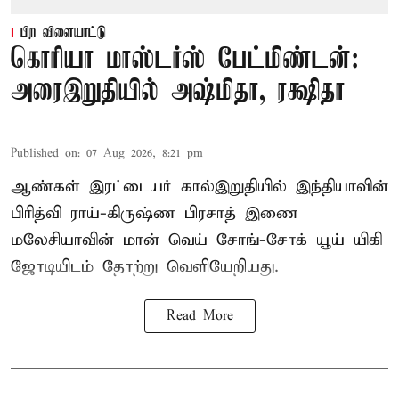
பிற விளையாட்டு
கொரியா மாஸ்டர்ஸ் பேட்மிண்டன்:
அரைஇறுதியில் அஷ்மிதா, ரக்ஷிதா
Published on
:
07 Aug 2026, 8:21 pm
ஆண்கள் இரட்டையர் கால்இறுதியில் இந்தியாவின்
பிரித்வி ராய்-கிருஷ்ண பிரசாத் இணை
மலேசியாவின் மான் வெய் சோங்-சோக் யூய் யிகி
ஜோடியிடம் தோற்று வெளியேறியது.
Read More