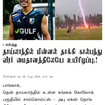
கால்பந்து
தாய்லாந்தில் மின்னல் தாக்கி கால்பந்து
வீரர் மைதானத்திலேயே உயிரிழப்பு.!
Published on
:
06 Aug 2026, 6:31 am
பாங்காக்,
தென் தாய்லாந்தில் உள்ள சுங்கை கோலோக்
பகுதியில் சாம்கொல்ட்ஸ் - அபு எக்ஸ் நொங்