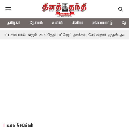
தமிழகம்
தேசியம்
உலகம்
சினிமா
விளையாட்டு
ஜோத
ல் வரும் 24ம் தேதி பட்ஜெட் தாக்கல் செய்கிறார் முதல்-அமைச்சர் ரங்கசாமி
உலக செய்திகள்