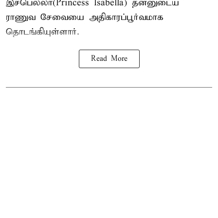
இசபெல்லா(Princess Isabella) தன்னுடைய
ராணுவ சேவையை அதிகாரப்பூர்வமாக
தொடங்கியுள்ளார்.
Read More