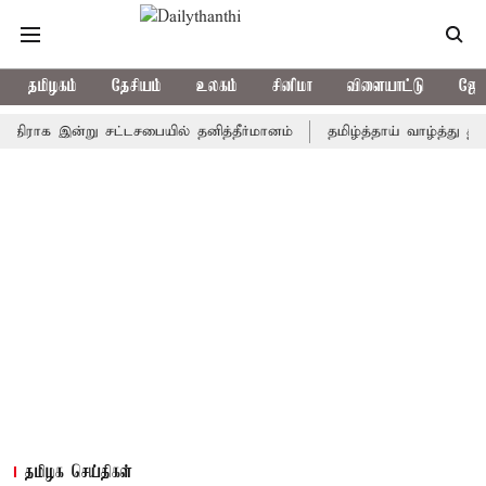
தமிழகம்
தேசியம்
உலகம்
சினிமா
விளையாட்டு
ஜோத
ாக இன்று சட்டசபையில் தனித்தீர்மானம்
தமிழ்த்தாய் வாழ்த்து தீர்மானம
தமிழக செய்திகள்