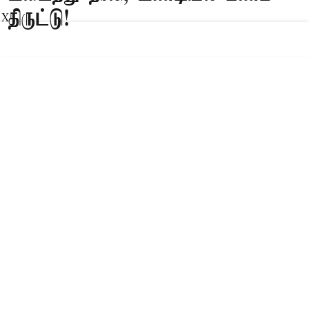
திருட்டு!
X
Published on
:
09 Aug 2026, 7:02 am
திருத்தணி,
திருவள்ளூர் மாவட்டம், திருவாலங்காடு ஒன்றியம்
சின்னம்மாபேட்டை கிராமத்தில் ரெயில் நிலையம்
அருகே நாகாலம்மன் கோவில் உள்ளது.
தாலி, பணம் திருட்டு!
இந்த கோவிலில் நேற்று முன்தினம் இரவு பூட்டை
உடைத்து உள்ளே புகுந்த மர்ம நபர்கள், அம்மன்
கழுத்தில் அணிவிக்கப்பட்டிருந்த சுமார் 3 கிராம்
எடை கொண்ட தாலியை திருடினர். மேலும்,
கோவில் உண்டியலை உடைத்து அதில் இருந்த