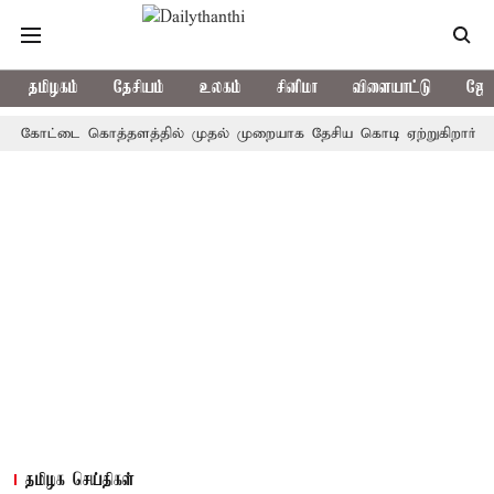
தமிழகம்
தேசியம்
உலகம்
சினிமா
விளையாட்டு
ஜோத
கோட்டை கொத்தளத்தில் முதல் முறையாக தேசிய கொடி ஏற்றுகிறார், முதல்-அ
தமிழக செய்திகள்