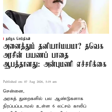
தமிழக செய்திகள்
அனைத்தும் தனியார்மயமா? தவெக
அரசின் பயணப் பாதை
ஆபத்தானது: அன்புமணி எச்சரிக்கை
Published on
:
07 Aug 2026, 5:19 am
சென்னை,
அரசுத் துறைகளில் பல ஆண்டுகளாக
நிரப்பப்படாமல் உள்ள 6 லட்சம் காலிப்