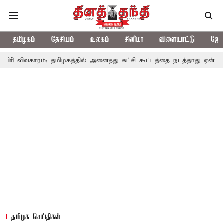
தமிழகம்
தேசியம்
உலகம்
சினிமா
விளையாட்டு
ஜோத
ிவகாரம்: தமிழகத்தில் அனைத்து கட்சி கூட்டத்தை நடத்தாது ஏன்? உதயநிதி
தமிழக செய்திகள்