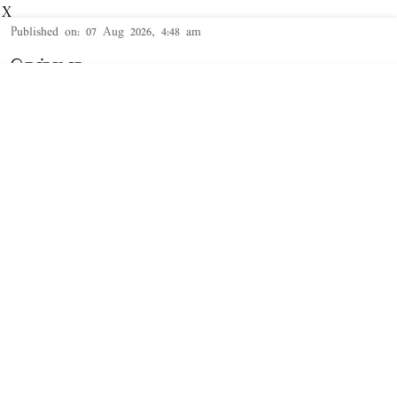
X
Published on
:
07 Aug 2026, 4:48 am
சென்னை,
காவிரி விவகாரம் தொடர்பாக சட்டசபையில்
அதிமுக பொதுச்செயலாளர் எடப்பாடி பழனிசாமி
பேசியதாவது;
மேகதாது விவகாரத்தில் அனைத்துக்கட்சி
கூட்டத்தை கூட்ட வேண்டும். விவசாய
பிரதிநிதிகளிடமும் ஆலோசனை செய்யவேண்டும்.
இதுதான் கடந்த கடந்த காலங்களில் நடந்துள்ளது.
கர்நாடக அணைகளில் போதிய தண்ணீர்
இருந்தும், தமிழகத்துக்கு திறந்துவிட அம்மாநில
அரசு மறுக்கிறது. காவிரி ஒழுங்காற்று வாரியத்தின்
பரிந்துரையை ...