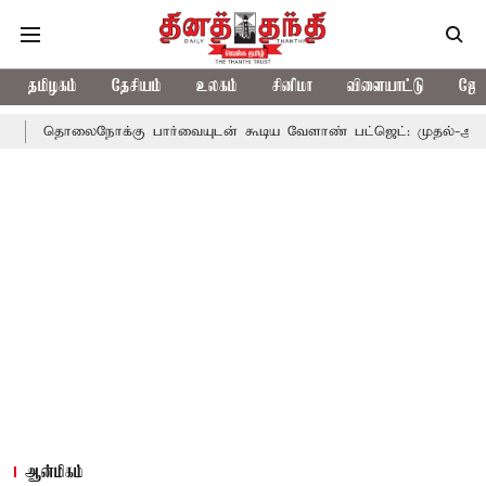
தமிழகம்
தேசியம்
உலகம்
சினிமா
விளையாட்டு
ஜோத
தொலைநோக்கு பார்வையுடன் கூடிய வேளாண் பட்ஜெட்: முதல்-அமைச்சர் 
ஆன்மிகம்