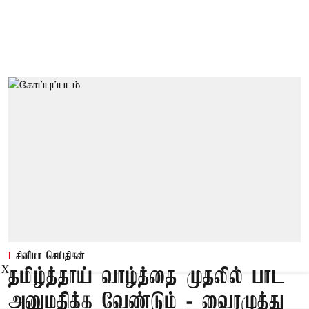
சினிமா செய்திகள்
X
தமிழ்த்தாய் வாழ்த்தை முதலில் பாட
அனுமதிக்க வேண்டும் - வைரமுத்து