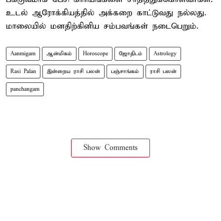
உடல் ஆரோக்கியத்தில் அக்கறை காட்டுவது நல்லது.
மாலையில் மனதிற்கினிய சம்பவங்கள் நடைபெறும்.
Aanmigam
ஆன்மிகம்
Horoscope
ஜோதிடம்
Astrology
Rasi Palan
இன்றைய ராசி பலன்
பஞ்சாங்கம்
ராசி பலன்
panchangam
Show Comments