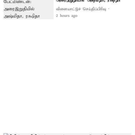
அரைஇறுதியில் அஷ்மிதா, ரக்ஷிதா
விளையாட்டுச் செய்திப்பிரிவு
2 hours ago