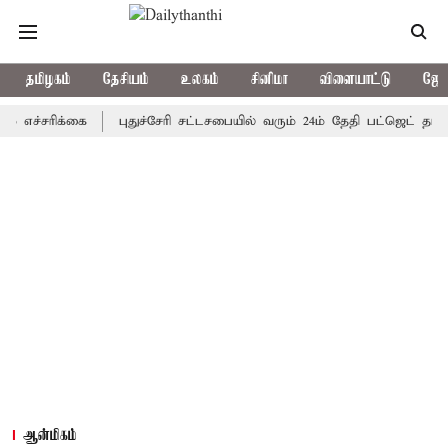
தமிழகம்
தேசியம்
உலகம்
சினிமா
விளையாட்டு
ஜோத
ரிக்கை
புதுச்சேரி சட்டசபையில் வரும் 24ம் தேதி பட்ஜெட் தாக்கல் செ
ஆன்மிகம்