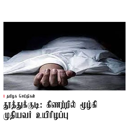
தமிழக செய்திகள்
தூத்துக்குடி: கிணற்றில் மூழ்கி
முதியவர் உயிரிழப்பு