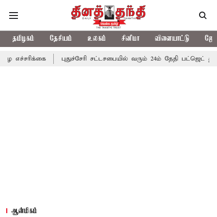
தமிழகம்
தேசியம்
உலகம்
சினிமா
விளையாட்டு
ஜோத
க்கை
புதுச்சேரி சட்டசபையில் வரும் 24ம் தேதி பட்ஜெட் தாக்கல் செய்க
ஆன்மிகம்