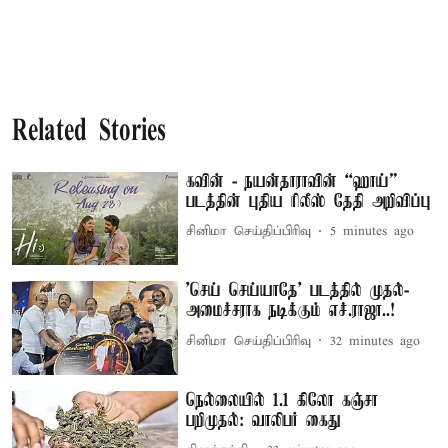
Related Stories
கவின் - நயன்தாராவின் “ஹாய்”
படத்தின் புதிய ரிலீஸ் தேதி அறிவிப்பு
சினிமா செய்திப்பிரிவு
5 minutes ago
'செய் செய்யாதே' படத்தில் முதல்-
அமைச்சராக நடிக்கும் எச்.ராஜா..!
சினிமா செய்திப்பிரிவு
32 minutes ago
நெல்லையில் 1.1 கிலோ கஞ்சா
பறிமுதல்: வாலிபர் கைது