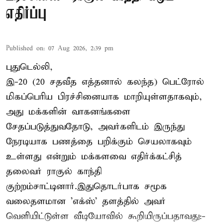
எதிர்ப்பு
Published on
:
07 Aug 2026, 2:39 pm
புதுடெல்லி,
இ-20 (20 சதவீத எத்தனால் கலந்த) பெட்ரோல்
மிகப்பெரிய பிரச்சினையாக மாறியுள்ளதாகவும்,
அது மக்களின் வாகனங்களை
சேதப்படுத்துவதோடு, அவர்களிடம் இருந்து
நேரடியாக பணத்தை பறிக்கும் செயலாகவும்
உள்ளது என்றும் மக்களவை எதிர்க்கட்சித்
தலைவர் ராகுல் காந்தி
குற்றம்சாட்டினார்.இதுதொடர்பாக சமூக
வலைதளமான 'எக்ஸ்' தளத்தில் அவர்
வெளியிட்டுள்ள வீடியோவில் கூறியிருப்பதாவது:-