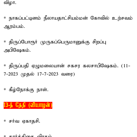
விழா.
* நாகப்பட்டினம் நீலாயதாட்சியம்மன் கோவில் உற்சவம்
ஆரம்பம்.
* திருப்போரூர் முருகப்பெருமானுக்கு சிறப்பு
அபிஷேகம்.
* திருப்பதி ஏழுமலையான் சகசர கலசாபிஷேகம். (11-
7-2023 முதல் 17-7-2023 வரை)
* கீழ்நோக்கு நாள்.
13-ந் தேதி (வியாழன்)
* சர்வ ஏகாதசி.
* கார்த்திகை விரதம்.