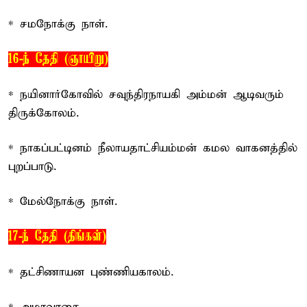
* சமநோக்கு நாள்.
16-ந் தேதி (ஞாயிறு)
* நயினார்கோவில் சவுந்திரநாயகி அம்மன் ஆடிவரும்
திருக்கோலம்.
* நாகப்பட்டினம் நீலாயதாட்சியம்மன் கமல வாகனத்தில்
புறப்பாடு.
* மேல்நோக்கு நாள்.
17-ந் தேதி (திங்கள்)
* தட்சிணாயன புண்ணியகாலம்.