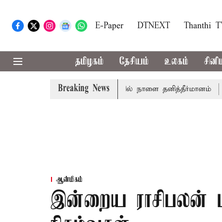
E-Paper
DTNEXT
Thanthi 
தமிழகம்
தேசியம்
உலகம்
சினி
Breaking News
ழ்த்தாய் வாழ்த்து: சட்டமன்றத்தில் நாளை தனித்தீர்மானம்
23 
ஆன்மிகம்
இன்றைய ராசிபலன் மற