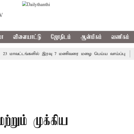
TV
மா
விளையாட்டு
ஜோதிடம்
ஆன்மிகம்
வணிகம்
மாவட்டங்களில் இரவு 7 மணிவரை மழை பெய்ய வாய்ப்பு
கொரி
்றும் முக்கிய