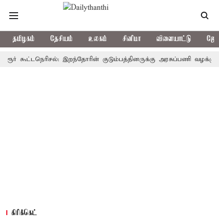
தமிழகம்
தேசியம்
உலகம்
சினிமா
விளையாட்டு
ஜோத
கூட்டநெரிசல்: இறந்தோரின் குடும்பத்தினருக்கு அரசுப்பணி வழக்கு; வரும் 1
கிரிக்கெட்