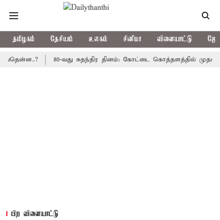
தமிழகம்
தேசியம்
உலகம்
சினிமா
விளையாட்டு
ஜோத
்ன..?
80-வது சுதந்திர தினம்: கோட்டை கொத்தளத்தில் முதல் முறையா
பிற விளையாட்டு