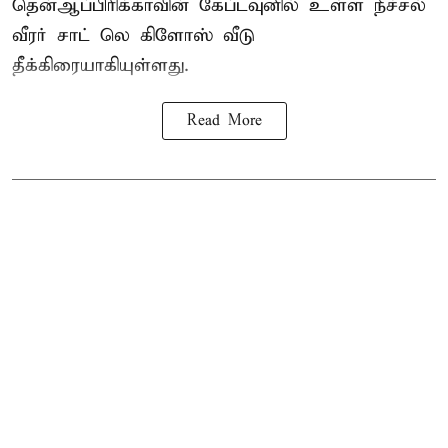
தென்ஆப்பிரிக்காவின் கேப்டவுனில் உள்ள நீச்சல்
வீரர் சாட் லெ கிளோஸ் வீடு
தீக்கிரையாகியுள்ளது.
Read More