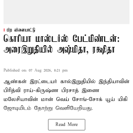
பிற விளையாட்டு
கொரியா மாஸ்டர்ஸ் பேட்மிண்டன்:
அரைஇறுதியில் அஷ்மிதா, ரக்ஷிதா
Published on
:
07 Aug 2026, 8:21 pm
ஆண்கள் இரட்டையர் கால்இறுதியில் இந்தியாவின்
பிரித்வி ராய்-கிருஷ்ண பிரசாத் இணை
மலேசியாவின் மான் வெய் சோங்-சோக் யூய் யிகி
ஜோடியிடம் தோற்று வெளியேறியது.
Read More