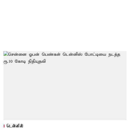
டென்னிஸ்