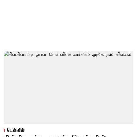
டென்னிஸ்