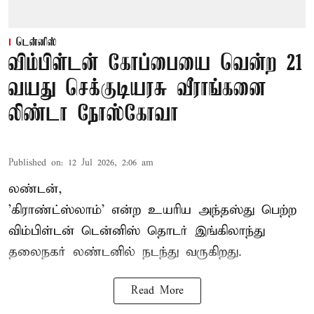
டென்னிஸ்
விம்பிள்டன் கோப்பையை வென்ற 21
வயது செக்குடியரசு வீராங்கனை
லிண்டா நோஸ்கோவா
Published on
:
12 Jul 2026, 2:06 am
லண்டன்,
'கிராண்ட்ஸ்லாம்' என்ற உயரிய அந்தஸ்து பெற்ற
விம்பிள்டன் டென்னிஸ்
தொடர் இங்கிலாந்து
தலைநகர் லண்டனில் நடந்து வருகிறது.
Read More