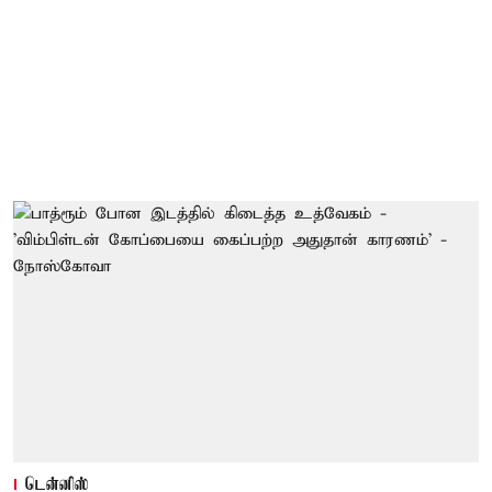
டென்னிஸ்