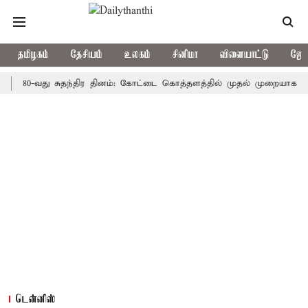
தமிழகம்
தேசியம்
உலகம்
சினிமா
விளையாட்டு
ஜோத
0-வது சுதந்திர தினம்: கோட்டை கொத்தளத்தில் முதல் முறையாக தேசிய கொட
டென்னிஸ்