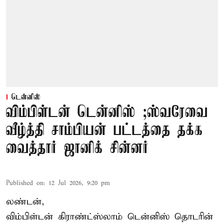
டென்னிஸ்
விம்பிள்டன் டென்னிஸ் ;ஸ்வரேவை
வீழ்த்தி சாம்பியன் பட்டத்தை தக்க
வைத்தார் ஜானிக் சின்னர்
Published on
:
12 Jul 2026, 9:20 pm
லண்டன்,
விம்பிள்டன் கிராண்ட்ஸ்லாம் டென்னிஸ் தொடரின்