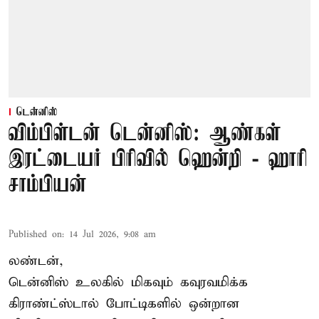
டென்னிஸ்
விம்பிள்டன் டென்னிஸ்: ஆண்கள்
இரட்டையர் பிரிவில் ஹென்றி - ஹாரி
சாம்பியன்
Published on
:
14 Jul 2026, 9:08 am
லண்டன்,
டென்னிஸ்
உலகில் மிகவும் கவுரவமிக்க
கிராண்ட்ஸ்டால் போட்டிகளில் ஒன்றான