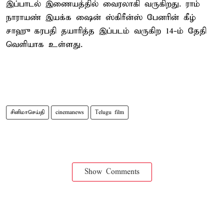
இப்பாடல் இணையத்தில் வைரலாகி வருகிறது. ராம்
நாராயண் இயக்க ஷைன் ஸ்கிரீன்ஸ் பேனரின் கீழ்
சாஹு கரபதி தயாரித்த இப்படம் வருகிற 14-ம் தேதி
வெளியாக உள்ளது.
சினிமாசெய்தி
cinemanews
Telugu film
Show Comments