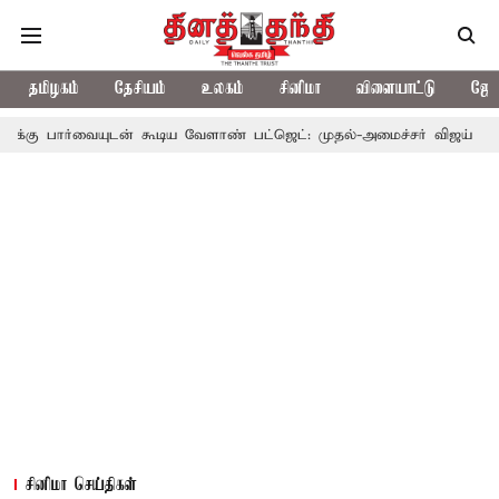
தமிழகம்
தேசியம்
உலகம்
சினிமா
விளையாட்டு
ஜோத
டன் கூடிய வேளாண் பட்ஜெட்: முதல்-அமைச்சர் விஜய்
தமிழக அரசி
சினிமா செய்திகள்