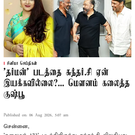
சினிமா செய்திகள்
'தர்மன்' படத்தை சுந்தர்.சி ஏன்
இயக்கவில்லை?... மௌனம் கலைத்த
குஷ்பூ
Published on
:
06 Aug 2026, 5:07 am
சென்னை,