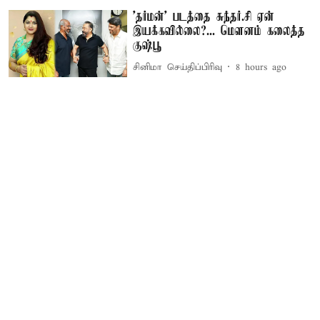
'தர்மன்' படத்தை சுந்தர்.சி ஏன்
இயக்கவில்லை?... மௌனம் கலைத்த
குஷ்பூ
சினிமா செய்திப்பிரிவு
8 hours ago