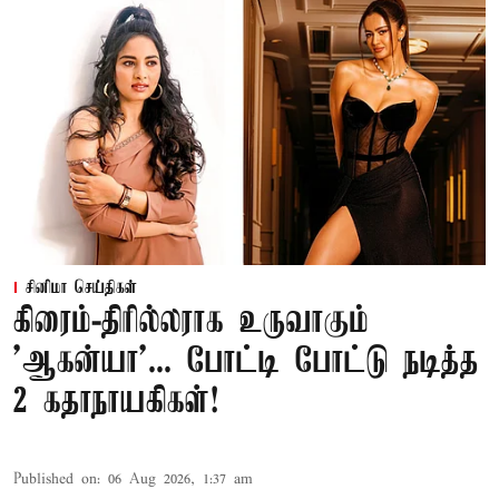
சினிமா செய்திகள்
கிரைம்-திரில்லராக உருவாகும்
'ஆகன்யா'... போட்டி போட்டு நடித்த
2 கதாநாயகிகள்!
Published on
:
06 Aug 2026, 1:37 am