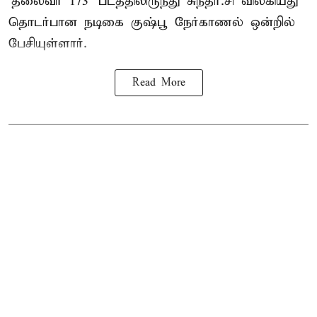
'தலைவர் 173' படத்திலிருந்து சுந்தர்.சி விலகியது
தொடர்பான நடிகை குஷ்பூ நேர்காணல் ஒன்றில்
பேசியுள்ளார்.
Read More