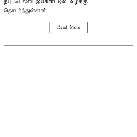
தபு டெல்லி ஐகோர்ட்டில் வழக்கு
தொடர்ந்துள்ளார்.
Read More