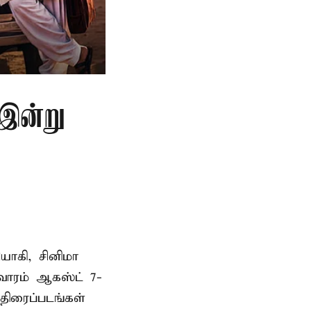
 இன்று
யாகி, சினிமா
வாரம் ஆகஸ்ட் 7-
 திரைப்படங்கள்