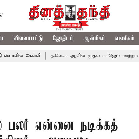
TV
மா
விளையாட்டு
ஜோதிடம்
ஆன்மிகம்
வணிகம்
ன் கேள்வி
த.வெ.க. அரசின் முதல் பட்ஜெட்: மாற்றமா?, தடுமாற
 பலர் என்னை நடிக்கத்