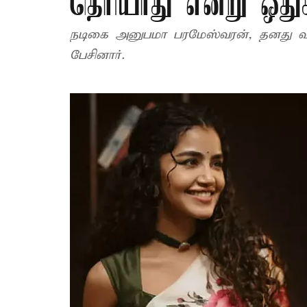
தெரியாது என்று ஒது
நடிகை அனுபமா பரமேஸ்வரன், தனது வாழ்
பேசினார்.