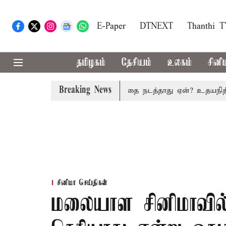
E-Paper
DTNEXT
Thanthi 
தமிழகம்
தேசியம்
உலகம்
சினி
Breaking News
தில் அனைத்து கட்சி கூட்டத்தை நடத்தாது ஏன்? உதயநிதி ஸ்டாலி
சினிமா செய்திகள்
மலையாள சினிமாவில்