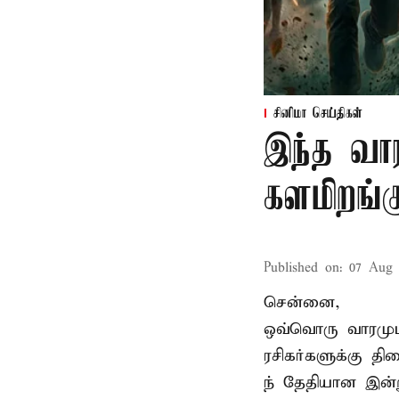
சினிமா செய்திகள்
இந்த வார
களமிறங்க
Published on
:
07 Aug 
சென்னை,
ஒவ்வொரு வாரமும்
ரசிகர்களுக்கு த
ந் தேதியான இன்று