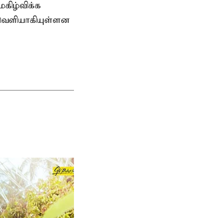
கிழ்விக்க
 வெளியாகியுள்ளன