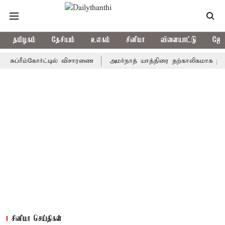
தமிழகம்
தேசியம்
உலகம்
சினிமா
விளையாட்டு
ஜோத
ரீம்கோர்ட்டில் விசாரணை
அமர்நாத் யாத்திரை தற்காலிகமாக நிறுத்தம்
சினிமா செய்திகள்