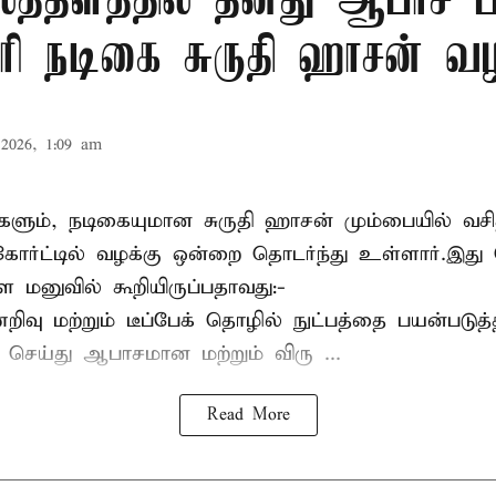
த்தளத்தில் தனது ஆபாச 
ோரி நடிகை சுருதி ஹாசன் வழ
2026, 1:09 am
களும், நடிகையுமான
சுருதி ஹாசன்
மும்பையில் வசித
ோர்ட்டில் வழக்கு ஒன்றை தொடர்ந்து உள்ளார்.இது
ள மனுவில் கூறியிருப்பதாவது:-
வு மற்றும் டீப்பேக் தொழில் நுட்பத்தை பயன்படுத்
் செய்து ஆபாசமான மற்றும் விரு ...
Read More