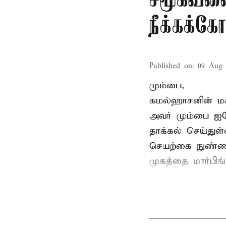
சமூகவலை
நீக்கக்க
Published on
:
09 Aug 
மும்பை,
கமல்ஹாசனின் ம
அவர் மும்பை ஐக
தாக்கல் செய்துள்
செயற்கை நுண்ணறி
முகத்தை மார்பிங