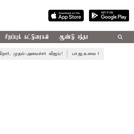
சிறப்புக் கட்டுரைகள்
ஆண்டு சந்தா
 முதல்-அமைச்சர் விஜய்!
பா.ஜ.க.வை நெருங்குகிறதா தி.மு.க.