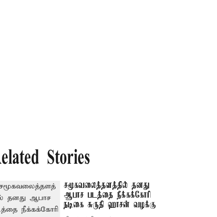
elated Stories
சமூகவலைத்தளத்தில் தனது
ஆபாச படத்தை நீக்கக்கோரி
நடிகை சுருதி ஹாசன் வழக்கு