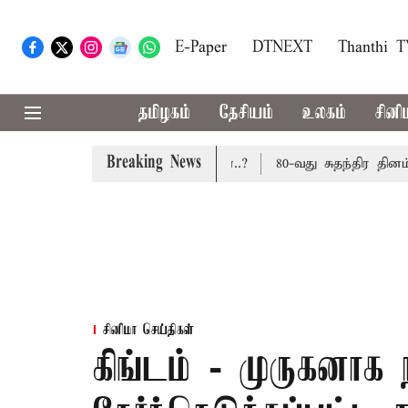
E-Paper
DTNEXT
Thanthi 
தமிழகம்
தேசியம்
உலகம்
சினி
Breaking News
ாது: மத்திய அரசு கூறுவதென்ன..?
80-வது சுதந்திர தினம்: 
சினிமா செய்திகள்
கிங்டம் - முருகனாக 