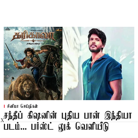
சினிமா செய்திகள்
சந்தீப் கிஷனின் புதிய பான் இந்தியா
X
படம்... பர்ஸ்ட் லுக் வெளியீடு