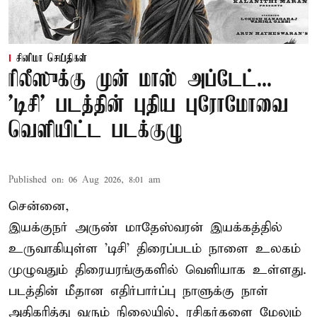
சினிமா செய்திகள்
ரிலீஸுக்கு முன் மாஸ் அப்டேட்...
'டிசி' படத்தின் புதிய புரோமோவை
வெளியிட்ட படக்குழு
Published on
:
06 Aug 2026, 8:01 am
சென்னை,
இயக்குநர் அருண் மாதேஸ்வரன் இயக்கத்தில்
உருவாகியுள்ள 'டிசி' திரைப்படம் நாளை உலகம்
முழுவதும் திரையரங்குகளில் வெளியாக உள்ளது.
படத்தின் மீதான எதிர்பார்ப்பு நாளுக்கு நாள்
அதிகரித்து வரும் நிலையில், ரசிகர்களை மேலும்