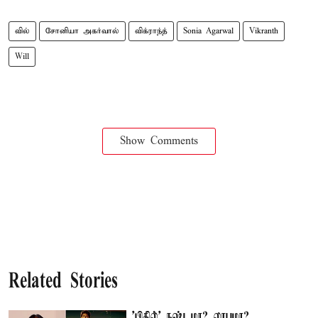
வில்
சோனியா அகர்வால்
விக்ராந்த்
Sonia Agarwal
Vikranth
Will
Show Comments
Related Stories
'பிகில்' நஷ்டமா? லாபமா?...