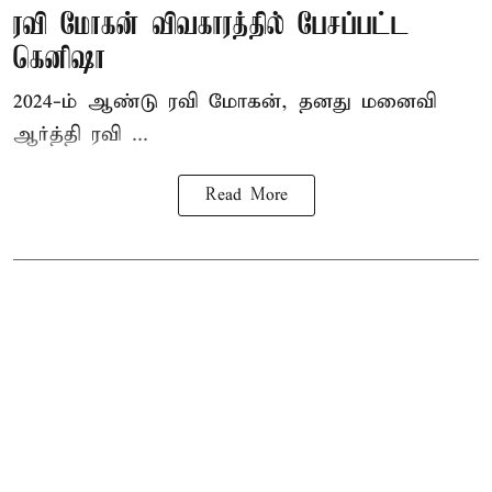
ரவி மோகன் விவகாரத்தில் பேசப்பட்ட
கெனிஷா
2024-ம் ஆண்டு ரவி மோகன், தனது மனைவி
ஆர்த்தி ரவி ...
Read More