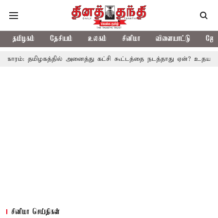
தமிழகம்
தேசியம்
உலகம்
சினிமா
விளையாட்டு
ஜோத
ழகத்தில் அனைத்து கட்சி கூட்டத்தை நடத்தாது ஏன்? உதயநிதி ஸ்டாலின் க
சினிமா செய்திகள்