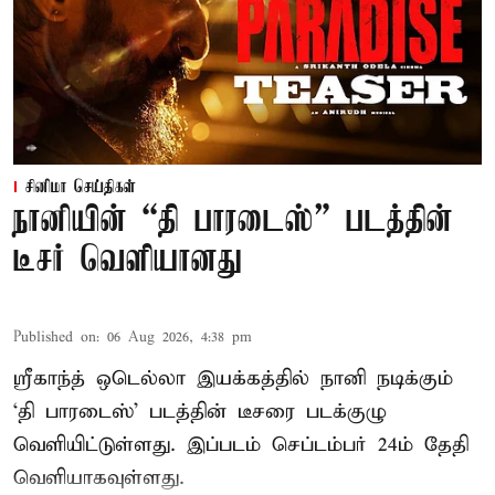
சினிமா செய்திகள்
நானியின் “தி பாரடைஸ்” படத்தின்
டீசர் வெளியானது
Published on
:
06 Aug 2026, 4:38 pm
ஸ்ரீகாந்த் ஒடெல்லா இயக்கத்தில் நானி நடிக்கும்
‘தி பாரடைஸ்’ படத்தின் டீசரை படக்குழு
வெளியிட்டுள்ளது. இப்படம் செப்டம்பர் 24ம் தேதி
வெளியாகவுள்ளது.