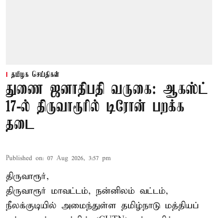
தமிழக செய்திகள்
துணை ஜனாதிபதி வருகை: ஆகஸ்ட்
17-ல் திருவாரூரில் டிரோன் பறக்க
தடை
Published on
:
07 Aug 2026, 3:57 pm
திருவாரூர்,
திருவாரூர் மாவட்டம், நன்னிலம் வட்டம்,
நீலக்குடியில் அமைந்துள்ள தமிழ்நாடு மத்தியப்