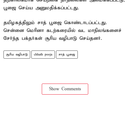
தற்காலிகமாக செயற்கை நீர்நிலைகள் அமைக்கப்பட்டு,
பூஜை செய்ய அனுமதிக்கப்பட்டது.
தமிழகத்திலும் சாத் பூஜை கொண்டாடப்பட்டது.
சென்னை மெரினா கடற்கரையில் வட மாநிலங்களைச்
சேர்ந்த பக்தர்கள் சூரிய வழிபாடு செய்தனர்.
சூரிய வழிபாடு
chhath pooja
சாத் பூஜை
Show Comments