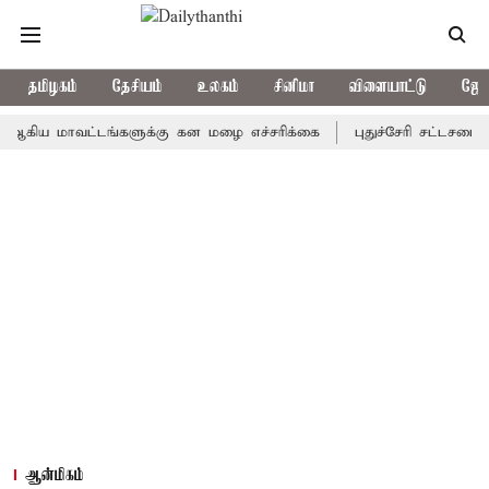
தமிழகம்
தேசியம்
உலகம்
சினிமா
விளையாட்டு
ஜோத
 மாவட்டங்களுக்கு கன மழை எச்சரிக்கை
புதுச்சேரி சட்டசபையில் வர
ஆன்மிகம்