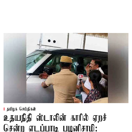
தமிழக செய்திகள்
உதயநிதி ஸ்டாலின் காரில் ஏறச்
சென்ற எடப்பாடி பழனிசாமி: