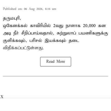
Published on
:
06 Aug 2026, 8:16 am
தருமபுரி,
ஒகேனக்கல்
காவிரியில் 2வது நாளாக 20,000 கன
அடி நீர் சீறிப்பாய்வதால், சுற்றுலாப் பயணிகளுக்கு
குளிக்கவும், பரிசல் இயக்கவும் தடை
விதிக்கப்பட்டுள்ளது.
Read More
X