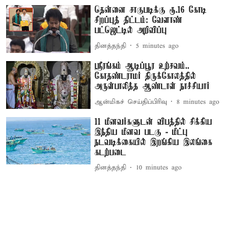
தென்னை சாகுபடிக்கு ரூ.16 கோடி
சிறப்புத் திட்டம்: வேளாண்
பட்ஜெட்டில் அறிவிப்பு
தினத்தந்தி
5 minutes ago
ஸ்ரீரங்கம் ஆடிப்பூர உற்சவம்..
கோதண்டராமர் திருக்கோலத்தில்
அருள்பாலித்த ஆண்டாள் நாச்சியார்
ஆன்மிகச் செய்திப்பிரிவு
8 minutes ago
11 மீனவர்களுடன் விபத்தில் சிக்கிய
இந்திய மீனவ படகு - மீட்பு
நடவடிக்கையில் இறங்கிய இலங்கை
கடற்படை
தினத்தந்தி
10 minutes ago