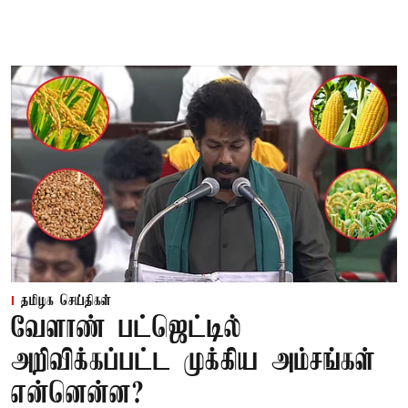
தமிழக செய்திகள்
வேளாண் பட்ஜெட்டில்
அறிவிக்கப்பட்ட முக்கிய அம்சங்கள்
என்னென்ன?