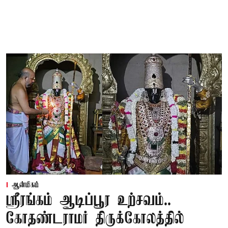
ஆன்மிகம்
ஸ்ரீரங்கம் ஆடிப்பூர உற்சவம்..
கோதண்டராமர் திருக்கோலத்தில்