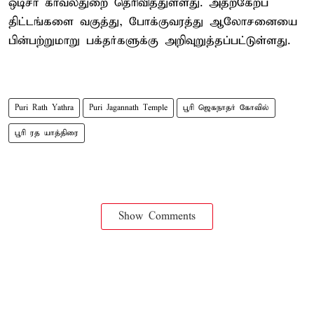
ஒடிசா காவல்துறை தெரிவித்துள்ளது. அதற்கேற்ப
திட்டங்களை வகுத்து, போக்குவரத்து ஆலோசனையை
பின்பற்றுமாறு பக்தர்களுக்கு அறிவுறுத்தப்பட்டுள்ளது.
Puri Rath Yathra
Puri Jagannath Temple
பூரி ஜெகநாதர் கோவில்
பூரி ரத யாத்திரை
Show Comments