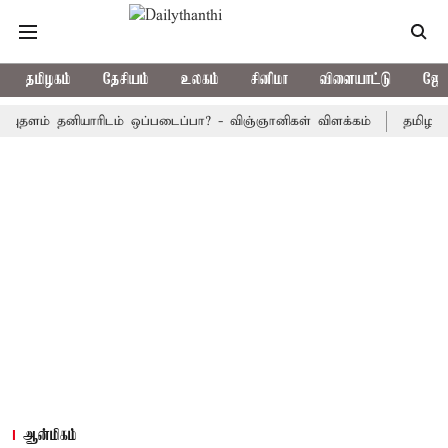
தமிழகம்
தேசியம்
உலகம்
சினிமா
விளையாட்டு
ஜோத
் தனியாரிடம் ஒப்படைப்பா? - விஞ்ஞானிகள் விளக்கம்
தமிழக அரசு பஸ
ஆன்மிகம்