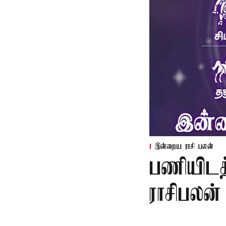
இன்றைய ராசி பலன்
பணியிடத்
ராசிபலன்