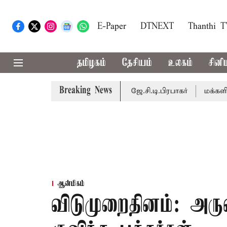
E-Paper
DTNEXT
Thanthi 
தமிழகம்
தேசியம்
உலகம்
சினி
Breaking News
 நடைபெறும் - சபாநாயகர் ஜே.சி.டி.பிரபாகர்
மக்களின் எதிர்ப
ஆன்மிகம்
விடுமுறைதினம்: அர