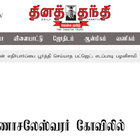
TV
மா
விளையாட்டு
ஜோதிடம்
ஆன்மிகம்
வணிகம்
ார்ப்பை பூர்த்தி செய்யாத பட்ஜெட்; எடப்பாடி பழனிசாமி
பட்ஜெ
ுணாசலேஸ்வரர் கோவிலில்