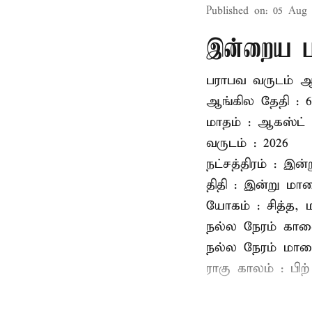
Published on
:
05 Aug 
இன்றைய பஞ
பராபவ வருடம் ஆ
ஆங்கில தேதி : 6
மாதம் : ஆகஸ்ட்
வருடம் : 2026
நட்சத்திரம் : இ
திதி : இன்று ம
யோகம் : சித்த,
நல்ல நேரம் காலை 
நல்ல நேரம் மாலை 
ராகு காலம் : பிற் 