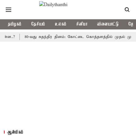
தமிழகம்
தேசியம்
உலகம்
சினிமா
விளையாட்டு
ஜோத
?
80-வது சுதந்திர தினம்: கோட்டை கொத்தளத்தில் முதல் முறையாக தே
ஆன்மிகம்