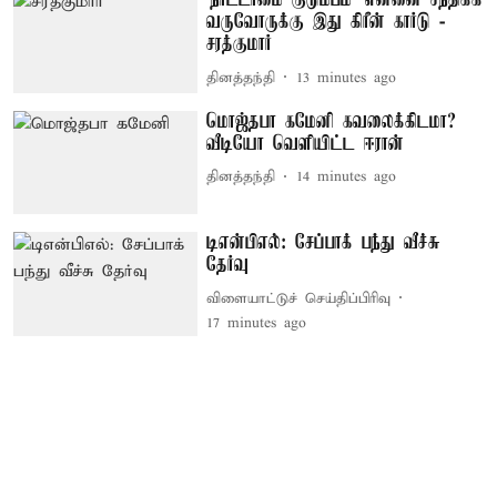
‘நாட்டாமை குடும்பம்’ என்னை சந்திக்க
வருவோருக்கு இது கிரீன் கார்டு -
சரத்குமார்
தினத்தந்தி
13 minutes ago
மொஜ்தபா கமேனி கவலைக்கிடமா?
வீடியோ வெளியிட்ட ஈரான்
தினத்தந்தி
14 minutes ago
டிஎன்பிஎல்: சேப்பாக் பந்து வீச்சு
தேர்வு
விளையாட்டுச் செய்திப்பிரிவு
17 minutes ago