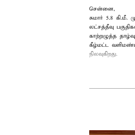
சென்னை,
சுமார் 5.8 கி.மீ
லட்சத்தீவு பகு
காற்றழுத்த தாழ்
கீழ்மட்ட வளிமண்
நிலவுகிறது.