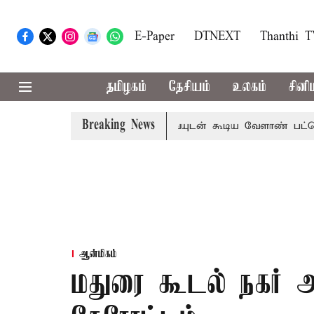
E-Paper
DTNEXT
Thanthi 
தமிழகம்
தேசியம்
உலகம்
சினி
Breaking News
தொலைநோக்கு பார்வையுடன் கூடிய வேளாண் பட்ஜெட்: முதல
ஆன்மிகம்
மதுரை கூடல் நகர் 