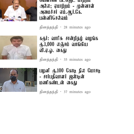
வேளாண் பட்ஜெட் மாற்றம்
அல்ல; ஏமாற்றம் - முன்னாள்
அமைச்சர் எம்.ஆர்.கே.
பன்னீர்செல்வம்
தினத்தந்தி
28 minutes ago
கரூர்: வாரிசு சான்றிதழ் வழங்க
ரூ.1,000 லஞ்சம் வாங்கிய
வி.ஏ.ஓ. கைது
தினத்தந்தி
35 minutes ago
பழனி ரூ.100 கோடி நில மோசடி
- சார்பதிவாளர் ஜஸ்டின்
மணிகண்டன் கைது
தினத்தந்தி
37 minutes ago