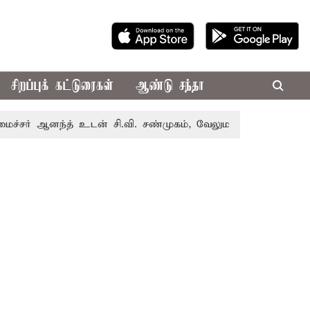
சிறப்புக் கட்டுரைகள்
ஆண்டு சந்தா
னந்த் உடன் சி.வி. சண்முகம், வேலுமணி சந்திப்பு
மண் வளம்