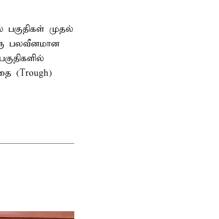
ல் பகுதிகள் முதல்
ஒரு பலவீனமான
பகுதிகளில்
தை (Trough)