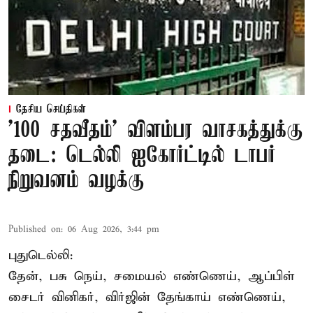
தேசிய செய்திகள்
'100 சதவீதம்' விளம்பர வாசகத்துக்கு
தடை: டெல்லி ஐகோர்ட்டில் டாபர்
நிறுவனம் வழக்கு
Published on
:
06 Aug 2026, 3:44 pm
புதுடெல்லி:
தேன், பசு நெய், சமையல் எண்ணெய், ஆப்பிள்
சைடர் வினிகர், விர்ஜின் தேங்காய் எண்ணெய்,