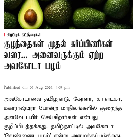
சிறப்புக் கட்டுரைகள்
குழந்தைகள் முதல் கர்ப்பிணிகள்
வரை... அனைவருக்கும் ஏற்ற
அவகோடா பழம்
Published on
:
06 Aug 2026, 4:09 pm
அவகோடாவை தமிழ்நாடு, கேரளா, கர்நாடகா,
மகாராஷ்டிரா போன்ற மாநிலங்களில் குறைந்த
அளவே பயிர் செய்கிறார்கள் என்பது
குறிப்பிடத்தக்கது. தமிழ்நாட்டில் அவகோடா
‘வெண்ணை பழம்’ என்று அழைக்கப்படுகிறது.