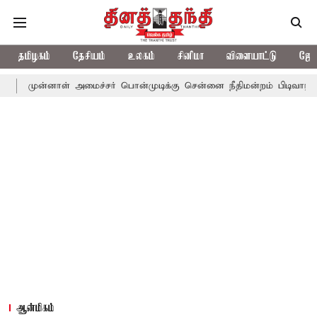
தமிழகம்
தேசியம்
உலகம்
சினிமா
விளையாட்டு
ஜோத
ாள் அமைச்சர் பொன்முடிக்கு சென்னை நீதிமன்றம் பிடிவாராண்ட்
தொல
ஆன்மிகம்