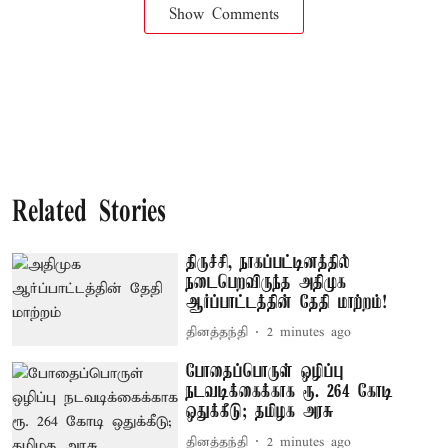
Show Comments
Related Stories
திருச்சி, நாகப்பட்டினத்தில்
நடைபெறவிருந்த அதிமுக
ஆர்ப்பாட்டத்தின் தேதி மாற்றம்!
தினத்தந்தி
2 minutes ago
போதைப்பொருள் ஒழிப்பு
நடவடிக்கைக்காக ரூ. 264 கோடி
ஒதுக்கீடு; தமிழக அரசு
தினத்தந்தி
2 minutes ago