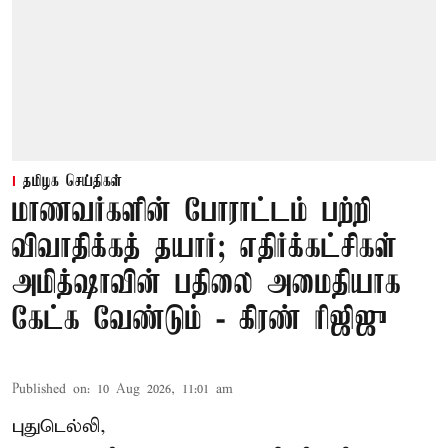
தமிழக செய்திகள்
மாணவர்களின் போராட்டம் பற்றி
விவாதிக்கத் தயார்; எதிர்க்கட்சிகள்
அமித்ஷாவின் பதிலை அமைதியாக
கேட்க வேண்டும் - கிரண் ரிஜிஜு
Published on
:
10 Aug 2026, 11:01 am
புதுடெல்லி,