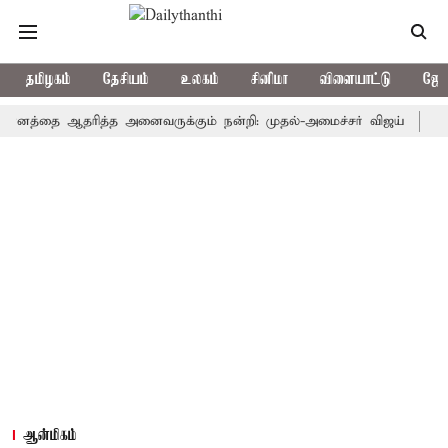
தமிழகம்
தேசியம்
உலகம்
சினிமா
விளையாட்டு
ஜோத
னத்தை ஆதரித்த அனைவருக்கும் நன்றி: முதல்-அமைச்சர் விஜய்
தமிழ்த்த
ஆன்மிகம்