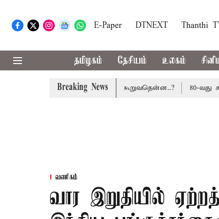
E-Paper
DTNEXT
Thanthi 
தமிழகம்
தேசியம்
உலகம்
சினி
Breaking News
சூலிக்கப்படாது: மத்திய அரசு கூறுவதென்ன..?
80-வது சுதந்
வணிகம்
வார இறுதியில் ஏற்ற