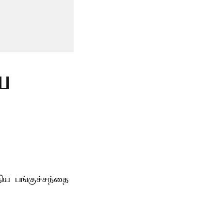
ைய
்திய
பங்குச்சந்தை