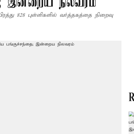
ை; இன்றைய நிலவரம்
யிரத்து 828 புள்ளிகளில் வர்த்தகத்தை நிறைவு
R