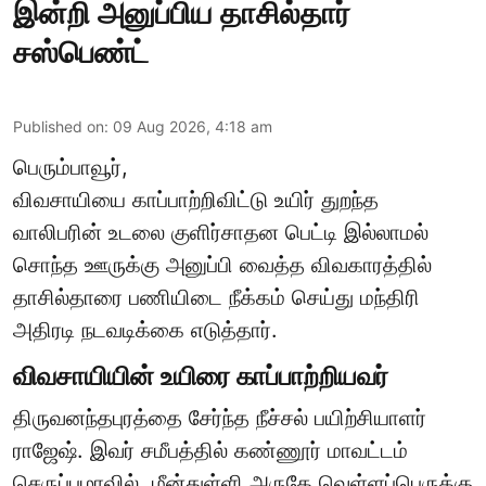
இன்றி அனுப்பிய தாசில்தார்
சஸ்பெண்ட்
Published on
:
09 Aug 2026, 4:18 am
பெரும்பாவூர்,
விவசாயியை காப்பாற்றிவிட்டு உயிர் துறந்த
வாலிபரின் உடலை குளிர்சாதன பெட்டி இல்லாமல்
சொந்த ஊருக்கு அனுப்பி வைத்த விவகாரத்தில்
தாசில்தாரை பணியிடை நீக்கம் செய்து மந்திரி
அதிரடி நடவடிக்கை எடுத்தார்.
விவசாயியின் உயிரை காப்பாற்றியவர்
திருவனந்தபுரத்தை சேர்ந்த நீச்சல் பயிற்சியாளர்
ராஜேஷ். இவர் சமீபத்தில் கண்ணூர் மாவட்டம்
செருப்புழாவில், மீன்துள்ளி அருகே வெள்ளப்பெருக்கு