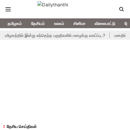
தமிழகம்
தேசியம்
உலகம்
சினிமா
விளையாட்டு
ஜோ
த்தில் இன்று எந்தெந்த பகுதிகளில் மழைக்கு வாய்ப்பு..?
மனதில் நம்பிக்க
தேசிய செய்திகள்