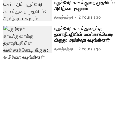
புதுச்சேரி காவல்துறை முதலிடம்:
அமித்ஷா புகழாரம்
தினத்தந்தி
2 hours ago
புதுச்சேரி காவல்துறைக்கு
ஜனாதிபதியின் வண்ணக்கொடி
விருது: அமித்ஷா வழங்கினார்
தினத்தந்தி
2 hours ago