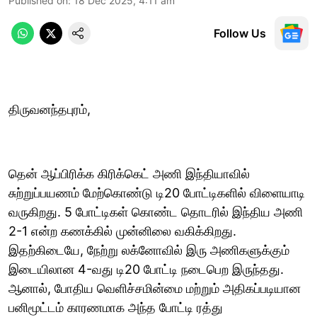
Published on
:
18 Dec 2025, 4:11 am
Follow Us
திருவனந்தபுரம்,
தென் ஆப்பிரிக்க கிரிக்கெட் அணி இந்தியாவில்
சுற்றுப்பயணம் மேற்கொண்டு டி20 போட்டிகளில் விளையாடி
வருகிறது. 5 போட்டிகள் கொண்ட தொடரில் இந்திய அணி
2-1 என்ற கணக்கில் முன்னிலை வகிக்கிறது.
இதற்கிடையே, நேற்று லக்னோவில் இரு அணிகளுக்கும்
இடையிலான 4-வது டி20 போட்டி நடைபெற இருந்தது.
ஆனால், போதிய வெளிச்சமின்மை மற்றும் அதிகப்படியான
பனிமூட்டம் காரணமாக அந்த போட்டி ரத்து