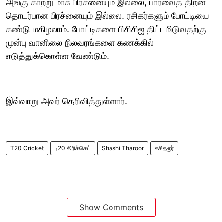
அங்கு காற்று மாசு பிரச்னையும் இல்லை, பார்வைத் திறன்
தொடர்பான பிரச்னையும் இல்லை. ரசிகர்களும் போட்டியை
கண்டு மகிழலாம். போட்டிகளை பிசிசிஐ திட்டமிடுவதற்கு
முன்பு வானிலை நிலவரங்களை கணக்கில்
எடுத்துக்கொள்ள வேண்டும்.
இவ்வாறு அவர் தெரிவித்துள்ளார்.
T20 Cricket
டி20 கிரிக்கெட்
Shashi Tharoor
சசிதரூர்
Show Comments