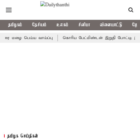
தமிழகம்
தேசியம்
உலகம்
சினிமா
விளையாட்டு
ஜோத
ழை பெய்ய வாய்ப்பு
கொரிய பேட்மிண்டன் இறுதி போட்டி; இந்திய வீ
தமிழக செய்திகள்