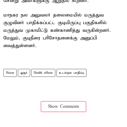
சென்று அவர்களுக்கு ஆறுதல் கூறினர்.
மாநகர நல அலுவலர் தலைமையில் மருத்துவ
குழுவினர் பாதிக்கப்பட்ட குடியிருப்பு பகுதிகளில்
மருத்துவ முகாமிட்டு கண்காணித்து வருகின்றனர்.
மேலும், குடிநீரை பரிசோதனைக்கு அனுப்பி
வைத்துள்ளனர்.
Hosur
ஓசூர்
Health effects
உடல்நல பாதிப்பு
Show Comments