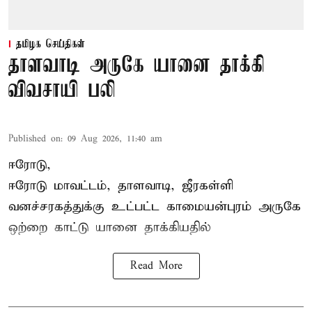
தமிழக செய்திகள்
தாளவாடி அருகே யானை தாக்கி
விவசாயி பலி
Published on
:
09 Aug 2026, 11:40 am
ஈரோடு,
ஈரோடு மாவட்டம்,
தாளவாடி
, ஜீரகள்ளி
வனச்சரகத்துக்கு உட்பட்ட காமையன்புரம் அருகே
ஒற்றை காட்டு
யானை தாக்கி
யதில்
Read More