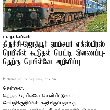
தமிழக செய்திகள்
திருச்சி-ஜோத்பூர் ஹம்சபர் எக்ஸ்பிரஸ்
ரெயிலில் கூடுதல் பெட்டி இணைப்பு-
தெற்கு ரெயில்வே அறிவிப்பு
Published on
:
05 Aug 2026, 3:55 pm
சென்னை,
தெற்கு ரெயில்வே வெளியிட்டுள்ள
செய்திக்குறிப்பில் கூறியிருப்பதாவது:-