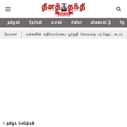
தமிழகம்
தேசியம்
உலகம்
சினிமா
விளையாட்டு
ஜோத
மக்களின் எதிர்பார்ப்பை பூர்த்தி செய்யாத பட்ஜெட்; எடப்பாடி பழனிசாமி
தமிழக செய்திகள்