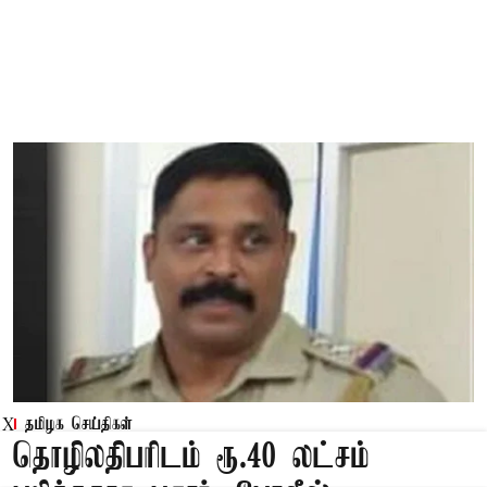
தமிழக செய்திகள்
X
தொழிலதிபரிடம் ரூ.40 லட்சம்