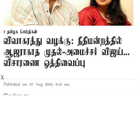
தமிழக செய்திகள்
விவாகரத்து வழக்கு: நீதிமன்றத்தில்
ஆஜராகாத முதல்-அமைச்சர் விஜய்...
விசாரணை ஒத்திவைப்பு
X
Published on
:
07 Aug 2026, 6:16 am
சென்னை,
தமிழக முதல்-அமைச்சர் விஜய் மற்றும் அவரது
மனைவி சங்கீதா தொடர்பான விவாகரத்து வழக்கு
செங்கல்பட்டு கோர்ட்டில் விசாரணையில் உள்ளது.
விவாகரத்து கோரி மனு