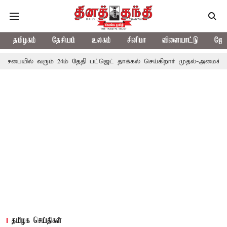
தமிழகம்
தேசியம்
உலகம்
சினிமா
விளையாட்டு
ஜோத
் வரும் 24ம் தேதி பட்ஜெட் தாக்கல் செய்கிறார் முதல்-அமைச்சர் ரங்கசாமி
தமிழக செய்திகள்