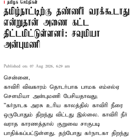
தமிழக செய்திகள்
தமிழ்நாட்டிற்கு தண்ணீர் வரக்கூடாது
என்றுதான் அணை கட்ட
திட்டமிட்டுள்ளனர்: சவுமியா
அன்புமணி
Published on
:
07 Aug 2026, 6:29 am
சென்னை,
காவிரி விவகாரம் தொடர்பாக பாமக எம்எல்ஏ
சௌமியா அன்புமணி பேசியதாவது;
”கர்நாடக அரசு உரிய காலத்தில் காவிரி நீரை
ஒருபோதும் திறந்து விட்டது இல்லை. காவிரி நீர்
வராத காரணத்தால் குறுவை சாகுபடி
பாதிக்கப்பட்டுள்ளது. தற்போது கர்நாடகா திறந்து