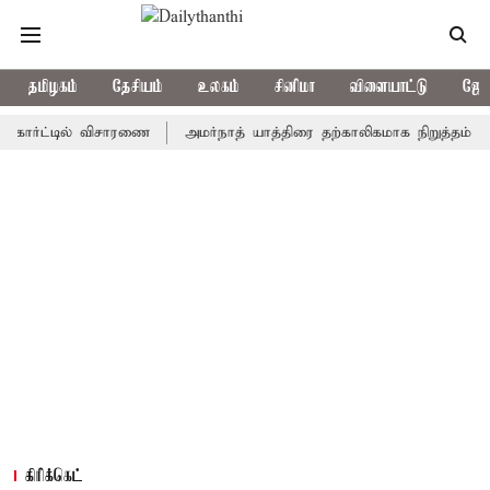
தமிழகம்
தேசியம்
உலகம்
சினிமா
விளையாட்டு
ஜோத
ட்டில் விசாரணை
அமர்நாத் யாத்திரை தற்காலிகமாக நிறுத்தம்
இமாச்
கிரிக்கெட்