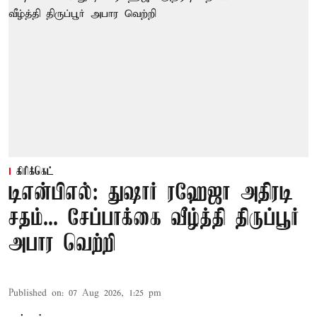
கிரிக்கெட்
டிஎன்பிஎல்: துஷார் ரஹேஜா அதிரடி
சதம்... சேப்பாக்கை வீழ்த்தி திருப்பூர்
அபார வெற்றி
Published on
:
07 Aug 2026, 1:25 pm