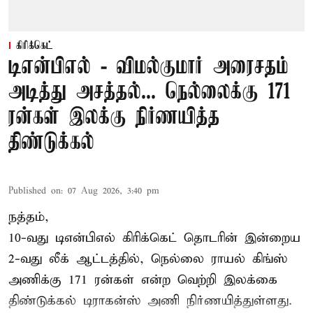
கிரிக்கெட்
டிஎன்பிஎல் - விமல்குமார் அரைசதம்
அடித்து அசத்தல்... நெல்லைக்கு 171
ரன்கள் இலக்கு நிர்ணயித்த
திண்டுக்கல்
Published on
:
07 Aug 2026, 3:40 pm
நத்தம்,
10-வது
டிஎன்பிஎல்
கிரிக்கெட் தொடரின் இன்றைய
2-வது லீக் ஆட்டத்தில், நெல்லை ராயல் கிங்ஸ்
அணிக்கு 171 ரன்கள் என்ற வெற்றி இலக்கை
திண்டுக்கல் டிராகன்ஸ் அணி நிர்ணயித்துள்ளது.