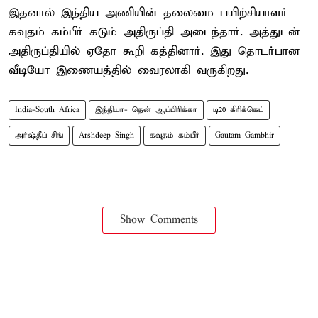
இதனால் இந்திய அணியின் தலைமை பயிற்சியாளர்
கவுதம் கம்பீர் கடும் அதிருப்தி அடைந்தார். அத்துடன்
அதிருப்தியில் ஏதோ கூறி கத்தினார். இது தொடர்பான
வீடியோ இணையத்தில் வைரலாகி வருகிறது.
India-South Africa
இந்தியா- தென் ஆப்பிரிக்கா
டி20 கிரிக்கெட்
அர்ஷ்தீப் சிங்
Arshdeep Singh
கவுதம் கம்பீர்
Gautam Gambhir
Show Comments