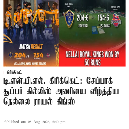
கிரிக்கெட்
டி.என்.பி.எல். கிரிக்கெட்: சேப்பாக்
சூப்பர் கில்லிஸ் அணியை வீழ்த்திய
நெல்லை ராயல் கிங்ஸ்
Published on
:
05 Aug 2026, 6:40 pm