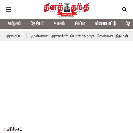
தமிழகம்
தேசியம்
உலகம்
சினிமா
விளையாட்டு
ஜோத
முன்னாள் அமைச்சர் பொன்முடிக்கு சென்னை நீதிமன்றம் பிடிவாராண்ட
கிரிக்கெட்