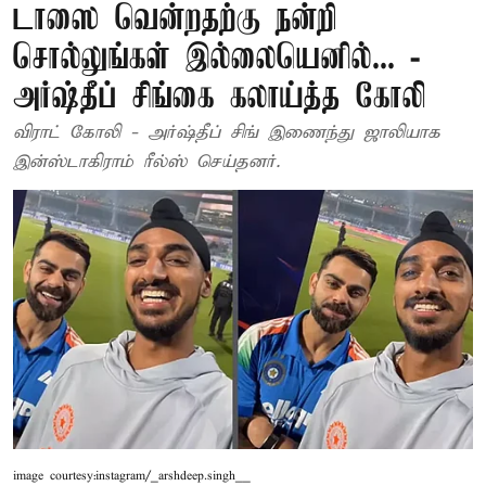
டாஸை வென்றதற்கு நன்றி
சொல்லுங்கள் இல்லையெனில்... -
அர்ஷ்தீப் சிங்கை கலாய்த்த கோலி
விராட் கோலி - அர்ஷ்தீப் சிங் இணைந்து ஜாலியாக
இன்ஸ்டாகிராம் ரீல்ஸ் செய்தனர்.
image courtesy:instagram/_arshdeep.singh__