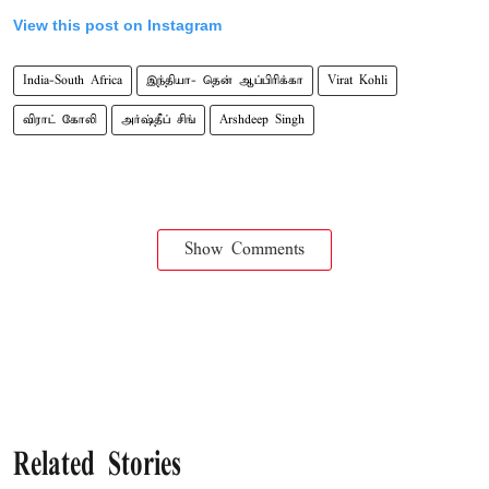
View this post on Instagram
India-South Africa
இந்தியா- தென் ஆப்பிரிக்கா
Virat Kohli
விராட் கோலி
அர்ஷ்தீப் சிங்
Arshdeep Singh
Show Comments
Related Stories