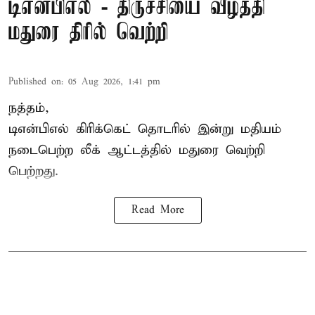
டிஎன்பிஎல் - திருச்சியை வீழ்த்தி
மதுரை திரில் வெற்றி
Published on
:
05 Aug 2026, 1:41 pm
நத்தம்,
டிஎன்பிஎல்
கிரிக்கெட் தொடரில் இன்று மதியம்
நடைபெற்ற லீக் ஆட்டத்தில் மதுரை வெற்றி
பெற்றது.
Read More