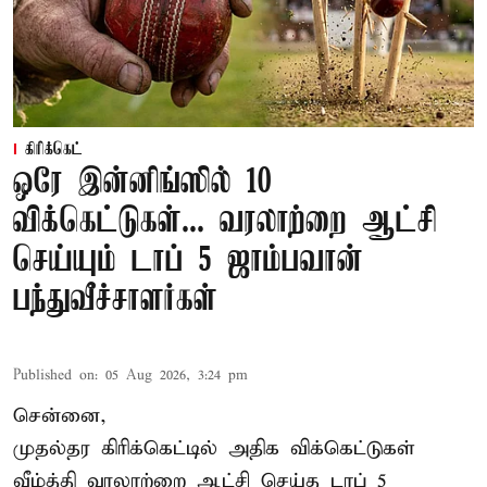
கிரிக்கெட்
ஒரே இன்னிங்ஸில் 10
விக்கெட்டுகள்... வரலாற்றை ஆட்சி
செய்யும் டாப் 5 ஜாம்பவான்
பந்துவீச்சாளர்கள்
Published on
:
05 Aug 2026, 3:24 pm
சென்னை,
முதல்தர
கிரிக்கெட்
டில் அதிக விக்கெட்டுகள்
வீழ்த்தி வரலாற்றை ஆட்சி செய்த டாப் 5