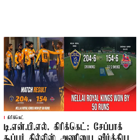
கிரிக்கெட்
டி.என்.பி.எல். கிரிக்கெட்: சேப்பாக்
சூப்பர் கில்லிஸ் அணியை வீழ்த்திய