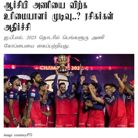
ஆர்சிபி அணியை விற்க
உரிமையாளர் முடிவு..? ரசிகர்கள்
அதிர்ச்சி
ஐ.பி.எல். 2025 தொடரில் பெங்களூரு அணி
கோப்பையை கைப்பற்றியது.
image courtesy:PTI