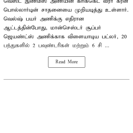
வெஸ்ட் இண்டீஸ் அணியின் கிரிக்கெட் வீரர் கீரன்
பொல்லார்டின் சாதனையை முறியடித்து உள்ளார்.
வெல்ஷ் பயர் அணிக்கு எதிரான
ஆட்டத்தின்போது, மான்செஸ்டர் சூப்பர்
ஜெயண்ட்ஸ் அணிக்காக விளையாடிய பட்லர், 20
பந்துகளில் 2 பவுண்டரிகள் மற்றும் 6 சி ...
Read More