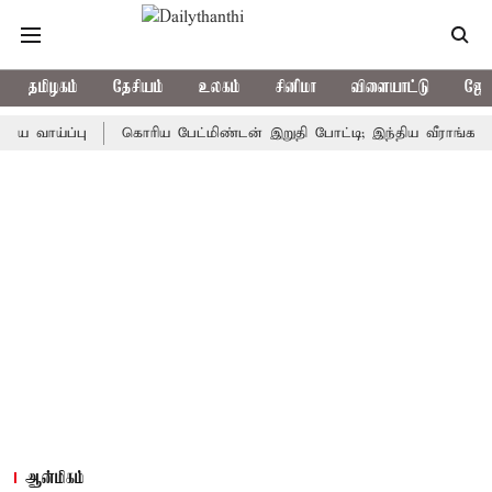
தமிழகம்
தேசியம்
உலகம்
சினிமா
விளையாட்டு
ஜோத
்ப்பு
கொரிய பேட்மிண்டன் இறுதி போட்டி; இந்திய வீராங்கனை சாம்ப
ஆன்மிகம்