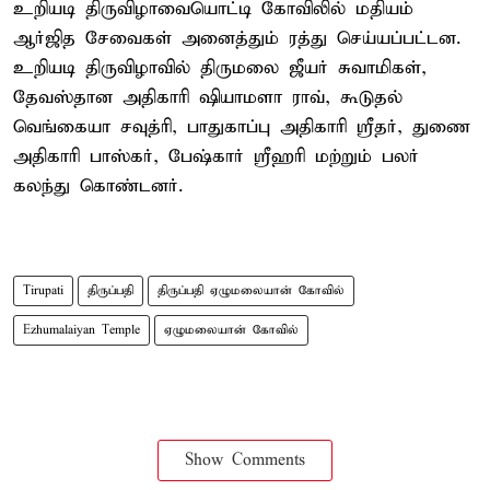
உறியடி திருவிழாவையொட்டி கோவிலில் மதியம்
ஆர்ஜித சேவைகள் அனைத்தும் ரத்து செய்யப்பட்டன.
உறியடி திருவிழாவில் திருமலை ஜீயர் சுவாமிகள்,
தேவஸ்தான அதிகாரி ஷியாமளா ராவ், கூடுதல்
வெங்கையா சவுத்ரி, பாதுகாப்பு அதிகாரி ஸ்ரீதர், துணை
அதிகாரி பாஸ்கர், பேஷ்கார் ஸ்ரீஹரி மற்றும் பலர்
கலந்து கொண்டனர்.
Tirupati
திருப்பதி
திருப்பதி ஏழுமலையான் கோவில்
Ezhumalaiyan Temple
ஏழுமலையான் கோவில்
Show Comments