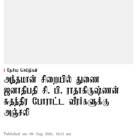
தேசிய செய்திகள்
அந்தமான் சிறையில் துணை
ஜனாதிபதி சி. பி. ராதாகிருஷ்ணன்
சுதந்திர போராட்ட வீரர்களுக்கு
அஞ்சலி
Published on
:
09 Aug 2026, 10:12 am