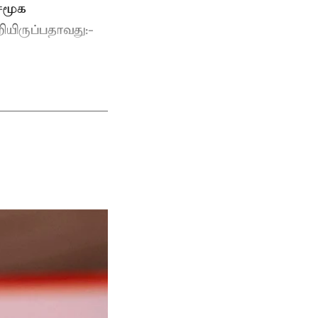
 சமூக
யிருப்பதாவது:-