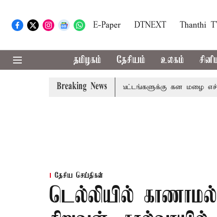
E-Paper
DTNEXT
Thanthi 
தமிழகம்
தேசியம்
உலகம்
சினி
Breaking News
, தேனி,நீலகிரி ஆகிய மாவட்டங்களுக்கு கன மழை எச்சரிக்கை
தேசிய செய்திகள்
டெல்லியில் காணாம