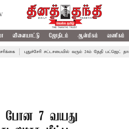
TV
மா
விளையாட்டு
ஜோதிடம்
ஆன்மிகம்
வணிகம்
புதுச்சேரி சட்டசபையில் வரும் 24ம் தேதி பட்ஜெட் தாக்கல் செ
ல் போன 7 வயது