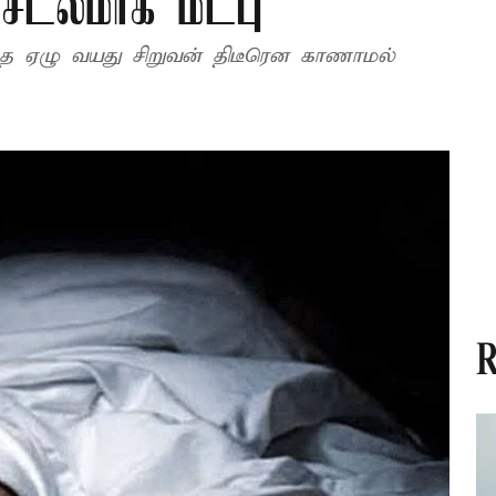
 சடலமாக மீட்பு
ந்த ஏழு வயது சிறுவன் திடீரென காணாமல்
R