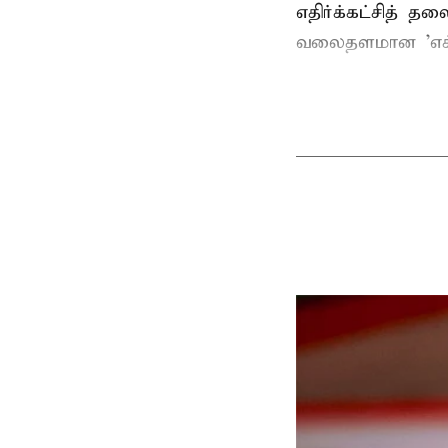
எதிர்க்கட்சித் த
வலைதளமான 'எக்ஸ்