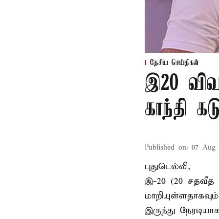
தேசிய செய்திகள்
இ20 விவக
காந்தி கடு
Published on
:
07 Aug 
புதுடெல்லி,
இ-20 (20 சதவீத 
மாறியுள்ளதாகவு
இருந்து நேரடிய