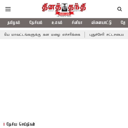
தமிழகம்
தேசியம்
உலகம்
சினிமா
விளையாட்டு
ஜோத
ங்களுக்கு கன மழை எச்சரிக்கை
புதுச்சேரி சட்டசபையில் வரும் 24ம்
தேசிய செய்திகள்