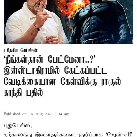
தேசிய செய்திகள்
‘நீங்கள்தான் பேட்மேனா..?’
இன்ஸ்டாகிராமில் கேட்கப்பட்ட
வேடிக்கையான கேள்விக்கு ராகுல்
காந்தி பதில்
Published on
:
07 Aug 2026, 8:14 am
புதுடெல்லி,
தற்காலத்து இளைஞர்களை, குறிப்பாக ‘ஜென்-ஸி’