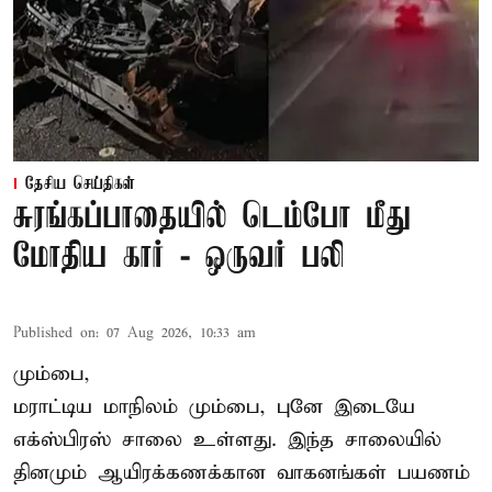
தேசிய செய்திகள்
சுரங்கப்பாதையில் டெம்போ மீது
மோதிய கார் - ஒருவர் பலி
Published on
:
07 Aug 2026, 10:33 am
மும்பை,
மராட்டிய மாநிலம் மும்பை, புனே இடையே
எக்ஸ்பிரஸ் சாலை உள்ளது. இந்த சாலையில்
தினமும் ஆயிரக்கணக்கான வாகனங்கள் பயணம்