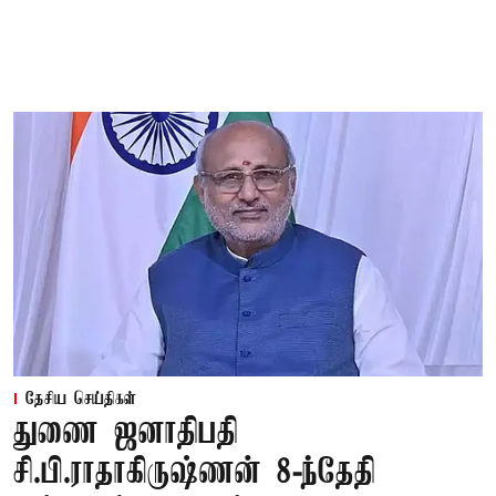
தேசிய செய்திகள்
துணை ஜனாதிபதி
சி.பி.ராதாகிருஷ்ணன் 8-ந்தேதி