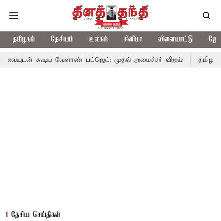
தமிழகம்
தேசியம்
உலகம்
சினிமா
விளையாட்டு
ஜோத
ிய வேளாண் பட்ஜெட்: முதல்-அமைச்சர் விஜய்
தமிழக அரசியலில் பர
தேசிய செய்திகள்