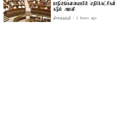
மாநிலங்களவையில் எதிர்க்கட்சிகள்
கடும் அமளி
தினத்தந்தி
2 hours ago